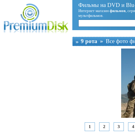
Фильмы на DVD и Blu-
Интернет магазин
фильмов
, сер
мультфильмов.
9 рота
Все фото ф
1
2
3
4