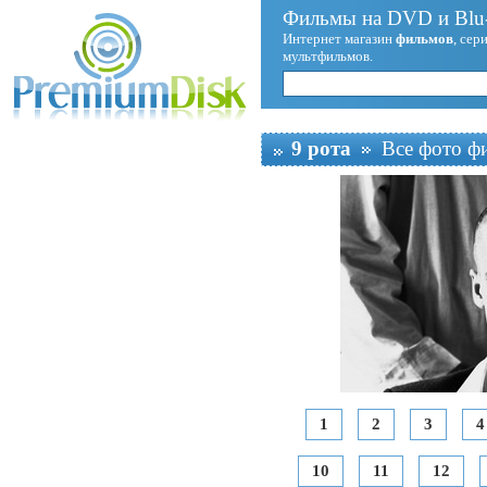
Фильмы на DVD и Blu-
Интернет магазин
фильмов
, сер
мультфильмов.
9 рота
Все фото ф
1
2
3
4
10
11
12