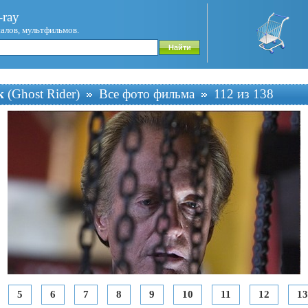
ray
иалов, мультфильмов.
к
(Ghost Rider)
Все фото фильма
112 из 138
5
6
7
8
9
10
11
12
13