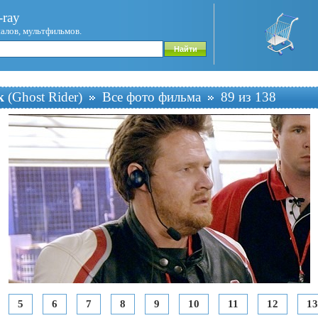
ray
иалов, мультфильмов.
к
(Ghost Rider)
Все фото фильма
89 из 138
5
6
7
8
9
10
11
12
13