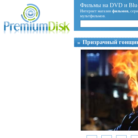
Фильмы на DVD и Blu-
Интернет магазин
фильмов
, сер
мультфильмов.
Призрачный гонщи