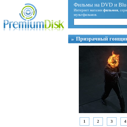
Фильмы на DVD и Blu-
Интернет магазин
фильмов
, сер
мультфильмов.
Призрачный гонщи
1
2
3
4