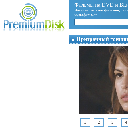
Фильмы на DVD и Blu-
Интернет магазин
фильмов
, сер
мультфильмов.
Призрачный гонщи
1
2
3
4