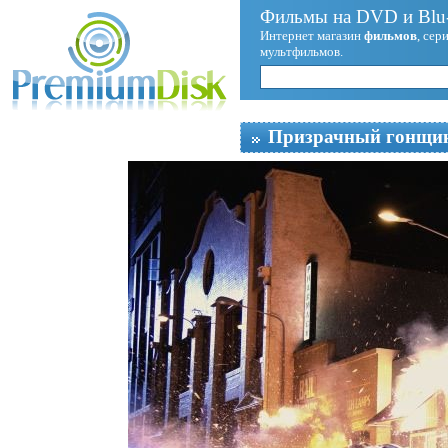
Фильмы на DVD и Blu-
Интернет магазин
фильмов
, сер
мультфильмов.
Призрачный гонщи