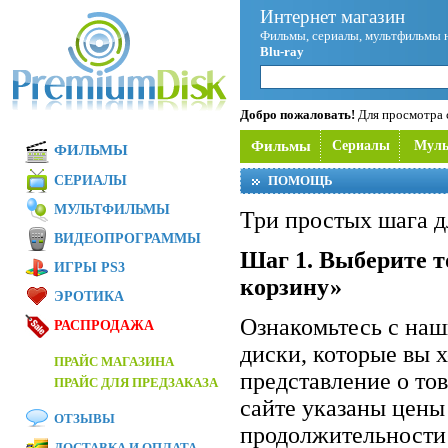
Интернет магазин
Фильмы, сериалы, мультфильмы 
Blu-ray
Добро пожаловать!
Для просмотра с
Фильмы
Сериалы
Мул
ФИЛЬМЫ
СЕРИАЛЫ
ПОМОЩЬ
МУЛЬТФИЛЬМЫ
Три простых шага д
ВИДЕОПРОГРАММЫ
Шаг 1. Выберите т
ИГРЫ PS3
корзину»
ЭРОТИКА
Ознакомьтесь с на
РАСПРОДАЖА
диски, которые вы 
ПРАЙС МАГАЗИНА
представление о то
ПРАЙС ДЛЯ ПРЕДЗАКАЗА
сайте указаны цены
ОТЗЫВЫ
продолжительности 
ДОСТАВКА И ОПЛАТА