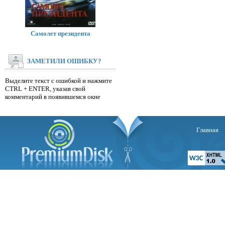
Самолет президента
ЗАМЕТИЛИ ОШИБКУ?
Выделите текст с ошибкой и нажмите
CTRL + ENTER, указав свой
комментарий в появившемся окне
Главная