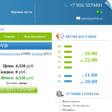
+7 916 5079491
Корзина пуста
0
sales@prdisk.ru
есь
.
Скидки
Как покупать?
ВРЕМЯ ДОСТАВКИ
DVD
пн
вт
10:00
Драматические
(2499),
Боевики
(651)
с
ср
22:00
до
чт
Цена:
4,320
руб.
пт
Скидка:
0
руб.
11:00
сб
с
Итого:
4,320
руб.
20:00
вс
до
Доставка:
завтра
ОБАВИТЬ В КОРЗИНУ
ЛУЧШИЕ СЕРИАЛЫ
Жуки (сериал)
Универ. 13 лет спустя
Штрафбат