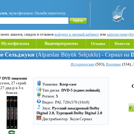
алов
, мультфильмов. Онлайн кинотеатр.
воих заказов, скидок и отзывов
войдите в личный кабинет
или
зарегистрируйт
Мультфильмы
Видеопрограммы
Отзывы
Новости
ие Сельджуки
(Alparslan Büyük Selçuklu) - Сериал на
Исторические
(503),
Военные
(334),
7 DVD лицензия
 сезон, 27 серий.
Упаковка:
Keep-case
27 двд-р в 3-х
Тип диска:
DVD-5 (однослойный)
,
боксах
Регион:
5
Видео: PAL 720x576 (16x9)
Д
Звук:
Русский закадровый Dolby
Digital 2.0, Турецкий Dolby Digital 2.0
Дистрибьютор: Хоум Сериал