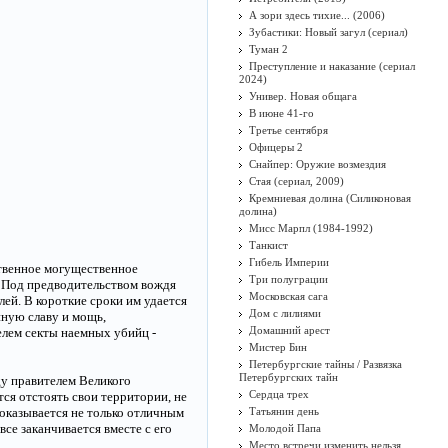
А зори здесь тихие... (2006)
Зубастики: Новый загул (сериал)
Туман 2
Преступление и наказание (сериал
2024)
Универ. Новая общага
В июне 41-го
Третье сентября
Офицеры 2
Снайпер: Оружие возмездия
Стая (сериал, 2009)
Кремниевая долина (Силиконовая
долина)
Мисс Марпл (1984-1992)
Танкист
Гибель Империи
ственное могущественное
Три полуграции
. Под предводительством вождя
Московская сага
ей. В короткие сроки им удается
Дом с лилиями
нную славу и мощь,
Домашний арест
елем секты наемных убийц -
Мистер Бин
Петербургские тайны / Развязка
Петербургских тайн
ду правителем Великого
Сердца трех
ся отстоять свои территории, не
 оказывается не только отличным
Татьянин день
се заканчивается вместе с его
Молодой Папа
Место встречи изменить нельзя