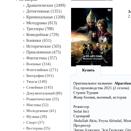
Драматические (2499)
Детективные (1351)
3
2
Криминальные (1208)
Мелодрамы (813)
Триллеры (788)
Комедийные (729)
Боевики (651)
Исторические (503)
Приключения (475)
Фантастика (357)
Военные (334)
Фэнтезийные (271)
Купить
Биографии (161)
Ужасы (149)
Оригинальное название:
Alparslan
Семейные (145)
Год производства 2021 (2 сезона)
Страна Турция
Документальный (86)
Жанр боевик, военный, история
Романтические (55)
Мистика (52)
Режиссер
Молодежные (41)
Sedat Inci
Сценарий
Музыка (39)
Abdullah Akin, Feyza Altindal, Musta
Спорт (37)
Продюсер
Вестерны (35)
Энгин Аджунер, Эси Гюльдже, Güve