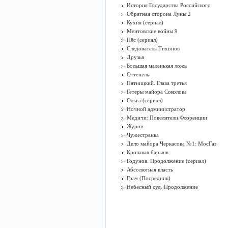
История Государства Российского
Обратная сторона Луны 2
Кухня (сериал)
Ментовские войны 9
Пёс (сериал)
Следователь Тихонов
Друзья
Большая маленькая ложь
Оттепель
Пятницкий. Глава третья
Гетеры майора Соколова
Ольга (сериал)
Ночной администратор
Медичи: Повелители Флоренции
Журов
Чужестранка
Дело майора Черкасова №1: МосГаз
Кровавая барыня
Годунов. Продолжение (сериал)
Абсолютная власть
Грач (Посредник)
Небесный суд. Продолжение