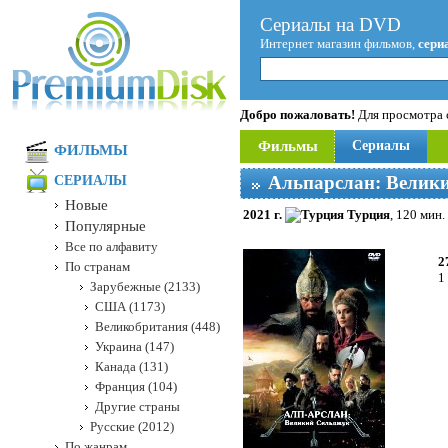
Сериалы на DVD
Интернет магазин фильмов,
сери
Добро пожаловать!
Для просмотра с
Фильмы
Сериалы
ФИЛЬМЫ
Альпарслан: Велик
СЕРИАЛЫ
Новые
2021 г.
Турция
, 120 мин.
Популярные
Все по алфавиту
2
По странам
1
Зарубежные (2133)
США (1173)
Великобритания (448)
Украина (147)
Канада (131)
Франция (104)
Другие страны
Русские (2012)
По жанрам