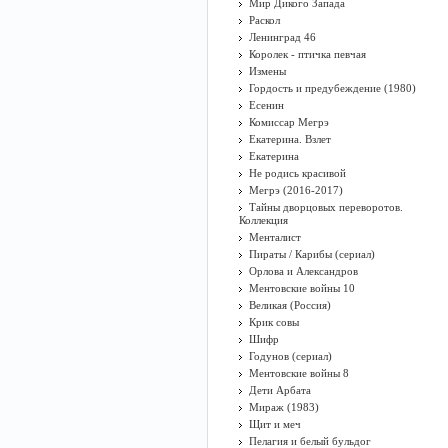
Мир Дикого Запада
Раскол
Ленинград 46
Королек - птичка певчая
Измены
Гордость и предубеждение (1980)
Есенин
Комиссар Мегрэ
Екатерина. Взлет
Екатерина
Не родись красивой
Мегрэ (2016-2017)
Тайны дворцовых переворотов.
Коллекция
Менталист
Пираты / Карибы (сериал)
Орлова и Александров
Ментовские войны 10
Великая (Россия)
Крик совы
Шифр
Годунов (сериал)
Ментовские войны 8
Дети Арбата
Мираж (1983)
Щит и меч
Пелагия и белый бульдог