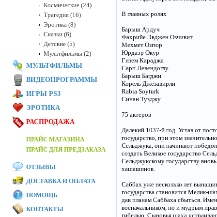
Космические (24)
В главных ролях
Трагедия (16)
Эротика (8)
Барыш Ардуч
Сказки (6)
Фахрийе Эвджен Озчивит
Детские (5)
Мехмет Озгюр
Юрдаэр Окур
Мультфильмы (2)
Гизем Караджа
МУЛЬТФИЛЬМЫ
Сарп Левендоглу
Барыш Багджи
ВИДЕОПРОГРАММЫ
Корель Джезавирли
Rabia Soyturk
ИГРЫ PS3
Синан Тузджу
ЭРОТИКА
75 актеров
РАСПРОДАЖА
Далекий 1037-й год. Устав от по
государство, при этом значительн
ПРАЙС МАГАЗИНА
Сельджука, они начинают победоно
ПРАЙС ДЛЯ ПРЕДЗАКАЗА
создать Великое государство Сельд
Сельджукскому государству вновь 
ОТЗЫВЫ
хашашинов.
ДОСТАВКА И ОПЛАТА
Саббах уже несколько лет вынашив
государства становится Мелик-шах
ПОМОЩЬ
дав планам Саббаха сбыться. Имен
военачальником, но и мудрым прав
КОНТАКТЫ
гибелью. Сыновья шаха устраиваю