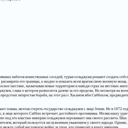
стоянных набегов воинственных соседей, турки-сельджуки решают создать соб
о расширить его границы, а заодно и показать всем врагам свою военную мощь
сное шествие, захватывая новые территории и наводя страх на местных жител
жуков, слава о котором разносится далеко за его пределы. Но несмотря на вое
предстоит непростая борьба, на этот раз с Хасаном ибн Саббахом, предводит
ает планы, мечтая стереть государство сельджуков с лица Земли. Но в 1072 го
, в лице которого Саббах встречает достойного противника. Мелик-шаху удает
но под его властью империя сельджуков переживает пик своего рассвета. Шах
ителем, который пользуется заслуженным уважением у своего народа. Однако, в
т между собой настоящую войну за трон, что приводит к краху империи.