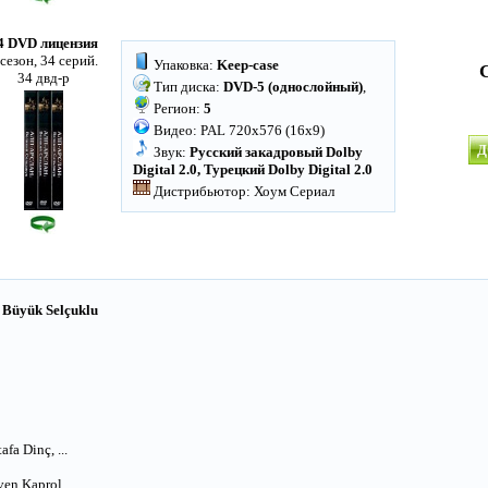
4 DVD лицензия
 сезон, 34 серий.
Упаковка:
Keep-case
34 двд-р
Тип диска:
DVD-5 (однослойный)
,
Регион:
5
Видео: PAL 720x576 (16x9)
Д
Звук:
Русский закадровый Dolby
Digital 2.0, Турецкий Dolby Digital 2.0
Дистрибьютор: Хоум Сериал
 Büyük Selçuklu
fa Dinç, ...
n Kaprol, ...