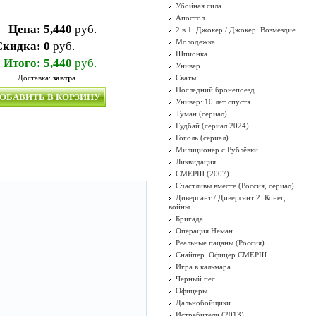
Убойная сила
Апостол
Цена:
5,440
руб.
2 в 1: Джокер / Джокер: Возмездие
Молодежка
Скидка:
0
руб.
Шпионка
Итого:
5,440
руб.
Универ
Доставка:
завтра
Сваты
Последний бронепоезд
ОБАВИТЬ В КОРЗИНУ
Универ: 10 лет спустя
Туман (сериал)
Гудбай (сериал 2024)
Гоголь (сериал)
Милиционер с Рублёвки
Ликвидация
СМЕРШ (2007)
Счастливы вместе (Россия, сериал)
Диверсант / Диверсант 2: Конец
войны
Бригада
Операция Неман
Реальные пацаны (Россия)
Снайпер. Офицер СМЕРШ
Игра в кальмара
Черный пес
Офицеры
Дальнобойщики
Истребители (2013)