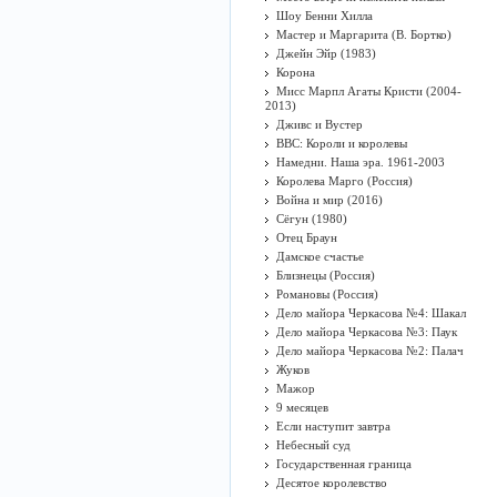
Шоу Бенни Хилла
Мастер и Маргарита (В. Бортко)
Джейн Эйр (1983)
Корона
Мисс Марпл Агаты Кристи (2004-
2013)
Дживс и Вустер
BBC: Короли и королевы
Намедни. Наша эра. 1961-2003
Королева Марго (Россия)
Война и мир (2016)
Сёгун (1980)
Отец Браун
Дамское счастье
Близнецы (Россия)
Романовы (Россия)
Дело майора Черкасова №4: Шакал
Дело майора Черкасова №3: Паук
Дело майора Черкасова №2: Палач
Жуков
Мажор
9 месяцев
Если наступит завтра
Небесный суд
Государственная граница
Десятое королевство