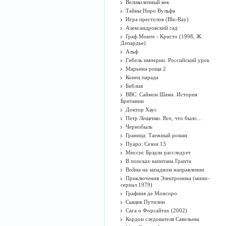
Великолепный век
Тайны Ниро Вульфа
Игра престолов (Blu-Ray)
Александровский сад
Граф Монте - Кристо (1998, Ж.
Депардье)
Альф
Гибель империи. Российский урок
Марьина роща 2
Конец парада
Библия
BBC: Саймон Шама. История
Британии
Доктор Хаус
Петр Лещенко. Все, что было…
Чернобыль
Граница: Таежный роман
Пуаро: Сезон 13
Миссис Брэдли расследует
В поисках капитана Гранта
Война на западном направлении
Приключения Электроника (мини–
сериал 1979)
Графиня де Монсоро
Сыщик Путилин
Сага о Форсайтах (2002)
Кордон следователя Савельева