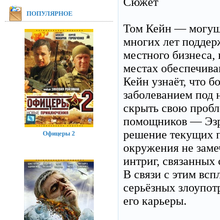
Сюжет
ПОПУЛЯРНОЕ
Том Кейн — могущ
многих лет поддер
местного бизнеса, 
местах обеспечива
Кейн узнаёт, что 
заболеванием под 
скрыть свою пробл
помощников — Эзры
решение текущих п
Офицеры 2
окружения не заме
интриг, связанны
В связи с этим вс
серьёзных злоупот
его карьеры.