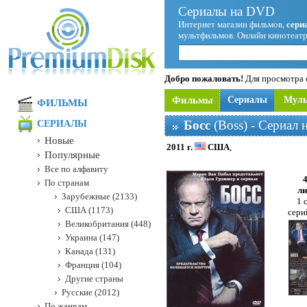
Сериалы на DVD
Интернет магазин фильмов,
сери
мультфильмов. Онлайн кинотеатр
Добро пожаловать!
Для просмотра с
Фильмы
Сериалы
Мул
ФИЛЬМЫ
Босс
(Boss) - Сериал 
СЕРИАЛЫ
Новые
2011 г.
США
,
Популярные
Все по алфавиту
По странам
ли
Зарубежные (2133)
1 
США (1173)
сери
Великобритания (448)
Украина (147)
Канада (131)
Франция (104)
Другие страны
Русские (2012)
По жанрам