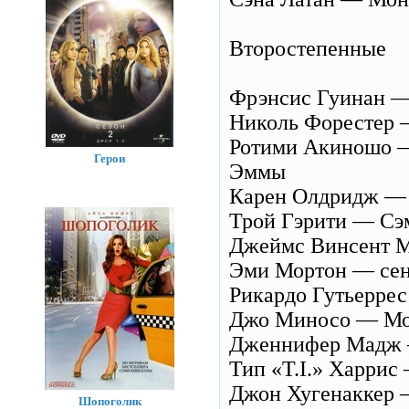
Второстепенные
Фрэнсис Гуинан —
Николь Форестер 
Ротими Акиношо —
Герои
Эммы
Карен Олдридж — 
Трой Гэрити — Сэм
Джеймс Винсент М
Эми Мортон — сена
Рикардо Гутьеррес
Джо Миносо — Мок
Дженнифер Мадж — 
Тип «T.I.» Харрис 
Джон Хугенаккер —
Шопоголик