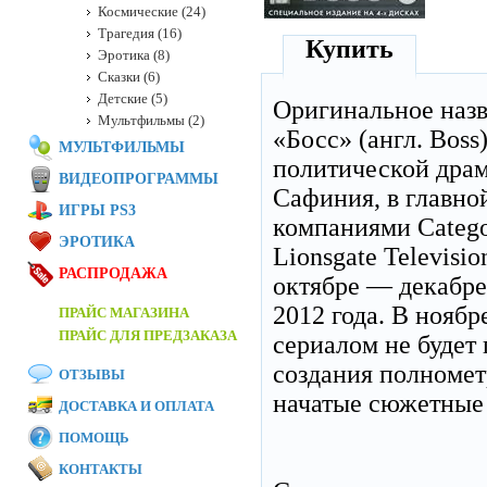
Космические (24)
Трагедия (16)
Купить
Эротика (8)
Сказки (6)
Детские (5)
Оригинальное наз
Мультфильмы (2)
«Босс» (англ. Bos
МУЛЬТФИЛЬМЫ
политической драм
ВИДЕОПРОГРАММЫ
Сафиния, в главно
ИГРЫ PS3
компаниями Categor
ЭРОТИКА
Lionsgate Televisi
РАСПРОДАЖА
октябре — декабре 
2012 года. В ноябр
ПРАЙС МАГАЗИНА
ПРАЙС ДЛЯ ПРЕДЗАКАЗА
сериалом не будет
создания полномет
ОТЗЫВЫ
начатые сюжетные
ДОСТАВКА И ОПЛАТА
ПОМОЩЬ
КОНТАКТЫ