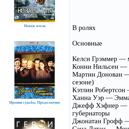
Новая земля
В ролях
Основные
Келси Грэммер — 
Конни Нильсен — 
Мартин Донован — 
сезоне)
Кэтлин Робертсон
Ханна Уэр — Эмма
Ирония судьбы. Продолжение
Джефф Хэфнер — Бе
губернаторы
Джонатан Грофф — 
Сэна Латан — Мона