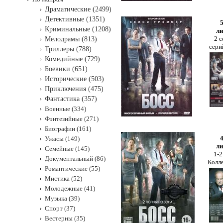
Драматические (2499)
Детективные (1351)
Криминальные (1208)
ли
2 с
Мелодрамы (813)
сери
Триллеры (788)
Комедийные (729)
Боевики (651)
Исторические (503)
Приключения (475)
Фантастика (357)
Военные (334)
Фэнтезийные (271)
Биографии (161)
Ужасы (149)
ли
Семейные (145)
1-2
Документальный (86)
Колл
Романтические (55)
Мистика (52)
Молодежные (41)
Музыка (39)
Спорт (37)
Вестерны (35)