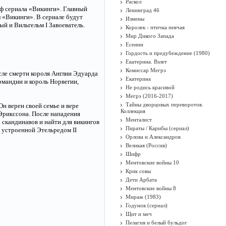
Раскол
фф сериала «Викинги». Главный
Ленинград 46
 «Викинги». В сериале будут
Измены
й и Вильгельм I Завоеватель.
Королек - птичка певчая
Мир Дикого Запада
Есенин
Гордость и предубеждение (1980)
Екатерина. Взлет
Комиссар Мегрэ
осле смерти короля Англии Эдуарда
Екатерина
рмандии и король Норвегии,
Не родись красивой
Мегрэ (2016-2017)
Тайны дворцовых переворотов.
н верен своей семье и вере
Коллекция
Эрикссона. После нападения
Менталист
 скандинавов и найти для викингов
Пираты / Карибы (сериал)
 устроенной Этельредом II
Орлова и Александров
Великая (Россия)
Шифр
Ментовские войны 10
Крик совы
Дети Арбата
Ментовские войны 8
Мираж (1983)
Годунов (сериал)
Щит и меч
Пелагия и белый бульдог