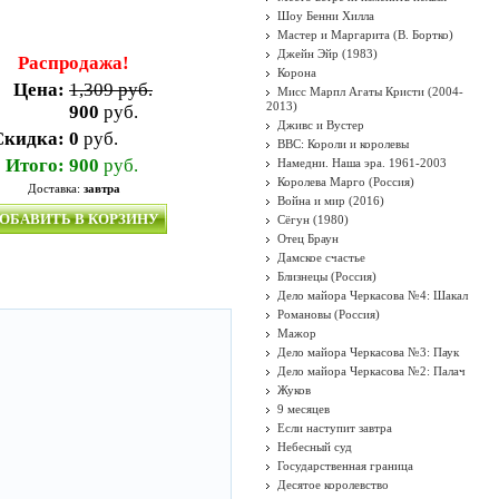
Шоу Бенни Хилла
Мастер и Маргарита (В. Бортко)
Джейн Эйр (1983)
Распродажа!
Корона
Цена:
1,309 руб.
Мисс Марпл Агаты Кристи (2004-
2013)
900
руб.
Дживс и Вустер
Скидка:
0
руб.
BBC: Короли и королевы
Итого:
900
руб.
Намедни. Наша эра. 1961-2003
Королева Марго (Россия)
Доставка:
завтра
Война и мир (2016)
ОБАВИТЬ В КОРЗИНУ
Сёгун (1980)
Отец Браун
Дамское счастье
Близнецы (Россия)
Дело майора Черкасова №4: Шакал
Романовы (Россия)
Мажор
Дело майора Черкасова №3: Паук
Дело майора Черкасова №2: Палач
Жуков
9 месяцев
Если наступит завтра
Небесный суд
Государственная граница
Десятое королевство