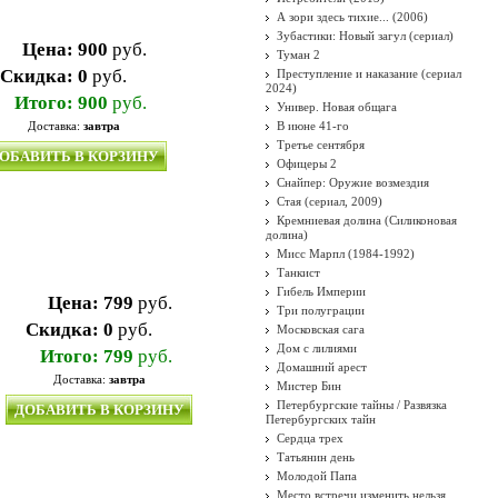
А зори здесь тихие... (2006)
Зубастики: Новый загул (сериал)
Цена:
900
руб.
Туман 2
Скидка:
0
руб.
Преступление и наказание (сериал
2024)
Итого:
900
руб.
Универ. Новая общага
Доставка:
завтра
В июне 41-го
Третье сентября
ОБАВИТЬ В КОРЗИНУ
Офицеры 2
Снайпер: Оружие возмездия
Стая (сериал, 2009)
Кремниевая долина (Силиконовая
долина)
Мисс Марпл (1984-1992)
Танкист
Гибель Империи
Цена:
799
руб.
Три полуграции
Скидка:
0
руб.
Московская сага
Дом с лилиями
Итого:
799
руб.
Домашний арест
Доставка:
завтра
Мистер Бин
Петербургские тайны / Развязка
ДОБАВИТЬ В КОРЗИНУ
Петербургских тайн
Сердца трех
Татьянин день
Молодой Папа
Место встречи изменить нельзя