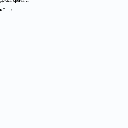
еклан Кроган, ...
Старк, ...