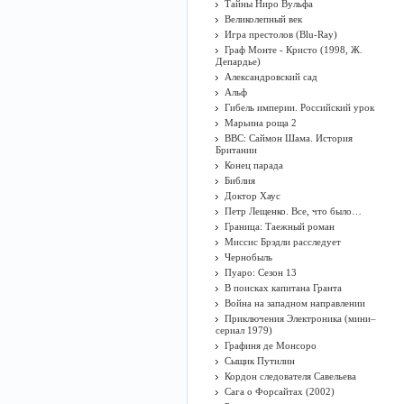
Тайны Ниро Вульфа
Великолепный век
Игра престолов (Blu-Ray)
Граф Монте - Кристо (1998, Ж.
Депардье)
Александровский сад
Альф
Гибель империи. Российский урок
Марьина роща 2
BBC: Саймон Шама. История
Британии
Конец парада
Библия
Доктор Хаус
Петр Лещенко. Все, что было…
Граница: Таежный роман
Миссис Брэдли расследует
Чернобыль
Пуаро: Сезон 13
В поисках капитана Гранта
Война на западном направлении
Приключения Электроника (мини–
сериал 1979)
Графиня де Монсоро
Сыщик Путилин
Кордон следователя Савельева
Сага о Форсайтах (2002)