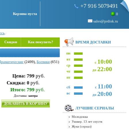
+7 916 5079491
Корзина пуста
0
sales@prdisk.ru
есь
.
Скидки
Как покупать?
ВРЕМЯ ДОСТАВКИ
пн
вт
10:00
Драматические
(2499),
Боевики
(651)
с
ср
22:00
до
чт
Цена:
799
руб.
пт
Скидка:
0
руб.
11:00
сб
с
Итого:
799
руб.
20:00
вс
до
Доставка:
завтра
ДОБАВИТЬ В КОРЗИНУ
ЛУЧШИЕ СЕРИАЛЫ
Молодежка
Универ. 13 лет спустя
Жуки (сериал)