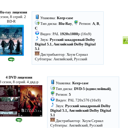
Blu-ray лицензия
сезон, 8 серий. 2
Упаковка:
Keep-case
BD-R
Тип диска:
Blu-Ray
,
Регион:
A
,
B
,
C
Видео: PAL
1920x1080
p (16x9)
Звук:
Русский закадровый Dolby
Д
Digital 5.1, Английский Dolby Digital
5.1
Дистрибьютор: Хоум Сериал
Субтитры: Английский, Русский
4 DVD лицензия
3 сезон, 8 серий. 4 двд-р
Упаковка:
Keep-case
Тип диска:
DVD-5 (однослойный)
,
Регион:
5
Видео: PAL 720x576 (16x9)
Звук:
Русский закадровый Dolby
Digital 5.1, Английский Dolby Digital
5.1
Дистрибьютор: Хоум Сериал
Субтитры: Английский, Русский