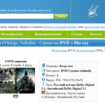
алов
, мультфильмов. Онлайн кинотеатр.
воих заказов, скидок и отзывов
войдите в личный кабинет
или
зарегистрируйт
Мультфильмы
Видеопрограммы
Отзывы
Новости
а
(Vikings: Valhalla) - Сериал на
DVD
и
Blu-ray
Мелодрамы
(813),
Исторические
(503),
4 DVD лицензия
1 сезон, 8 серий. 4 двд-р
Упаковка:
Keep-case
Тип диска:
DVD-5 (однослойный)
,
Регион:
5
Видео: PAL 720x576 (16x9)
Звук:
Русский дубляж Dolby Digital
5.1, Английский Dolby Digital 5.1
Дистрибьютор: Хоум Сериал
Субтитры: Английский, Русский