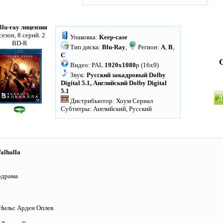
Blu-ray лицензия
сезон, 8 серий. 2
Упаковка:
Keep-case
BD-R
Тип диска:
Blu-Ray
,
Регион:
A
,
B
,
C
Видео: PAL
1920x1080
p (16x9)
Звук:
Русский закадровый Dolby
Digital 5.1, Английский Dolby Digital
5.1
Д
Дистрибьютор: Хоум Сериал
Субтитры: Английский, Русский
Valhalla
одрама
 Нильс Арден Оплев