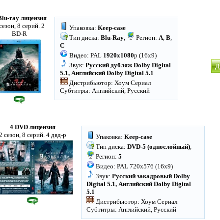
Blu-ray лицензия
сезон, 8 серий. 2
Упаковка:
Keep-case
BD-R
Тип диска:
Blu-Ray
,
Регион:
A
,
B
,
C
Видео: PAL
1920x1080
p (16x9)
Звук:
Русский дубляж Dolby Digital
Д
5.1, Английский Dolby Digital 5.1
Дистрибьютор: Хоум Сериал
Субтитры: Английский, Русский
4 DVD лицензия
2 сезон, 8 серий. 4 двд-р
Упаковка:
Keep-case
Тип диска:
DVD-5 (однослойный)
,
Регион:
5
Видео: PAL 720x576 (16x9)
Звук:
Русский закадровый Dolby
Digital 5.1, Английский Dolby Digital
5.1
Дистрибьютор: Хоум Сериал
Субтитры: Английский, Русский