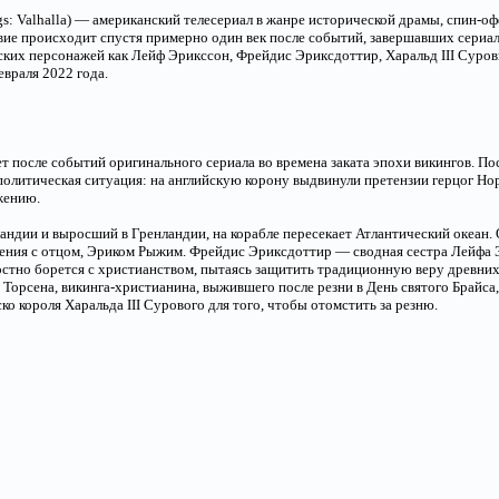
ngs: Valhalla) — американский телесериал в жанре исторической драмы, спин-о
ие происходит спустя примерно один век после событий, завершавших сериал
ких персонажей как Лейф Эрикссон, Фрейдис Эриксдоттир, Харальд III Суровы
евраля 2022 года.
ет после событий оригинального сериала во времена заката эпохи викингов. П
олитическая ситуация: на английскую корону выдвинули претензии герцог Но
жению.
ндии и выросший в Гренландии, на корабле пересекает Атлантический океан. О
шения с отцом, Эриком Рыжим. Фрейдис Эриксдоттир — сводная сестра Лейфа 
стно борется с христианством, пытаясь защитить традиционную веру древних
Торсена, викинга-христианина, выжившего после резни в День святого Брайса,
о короля Харальда III Сурового для того, чтобы отомстить за резню.