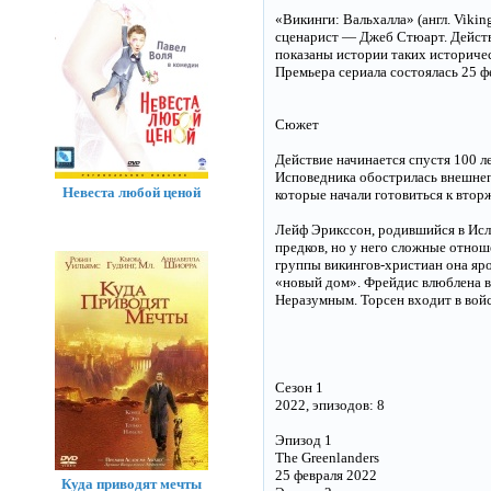
«Викинги: Вальхалла» (англ. Viki
сценарист — Джеб Стюарт. Действ
показаны истории таких историчес
Премьера сериала состоялась 25 ф
Сюжет
Действие начинается спустя 100 л
Исповедника обострилась внешнеп
Невеста любой ценой
которые начали готовиться к втор
Лейф Эрикссон, родившийся в Исла
предков, но у него сложные отно
группы викингов-христиан она яро
«новый дом». Фрейдис влюблена в 
Неразумным. Торсен входит в войск
Сезон 1
2022, эпизодов: 8
Эпизод 1
The Greenlanders
25 февраля 2022
Куда приводят мечты