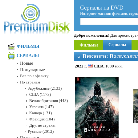
Сериалы на DVD
Интернет магазин фильмов,
сери
Добро пожаловать!
Для просмотра с
Фильмы
Сериалы
ФИЛЬМЫ
Викинги: Вальхалл
СЕРИАЛЫ
Новые
2022 г.
США
, 1080 мин.
Популярные
Все по алфавиту
По странам
Зарубежные (2133)
США (1173)
Великобритания (448)
Украина (147)
Канада (131)
Франция (104)
Другие страны
Русские (2012)
По жанрам