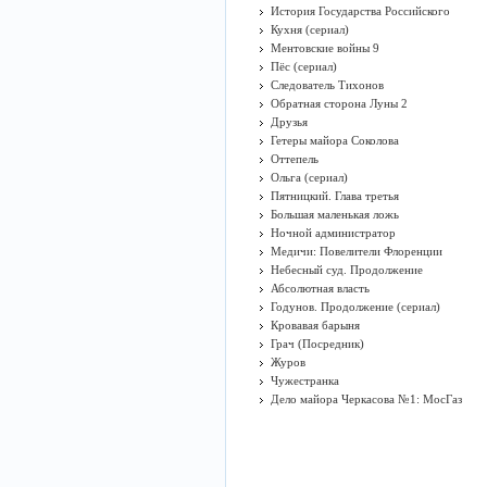
История Государства Российского
Кухня (сериал)
Ментовские войны 9
Пёс (сериал)
Следователь Тихонов
Обратная сторона Луны 2
Друзья
Гетеры майора Соколова
Оттепель
Ольга (сериал)
Пятницкий. Глава третья
Большая маленькая ложь
Ночной администратор
Медичи: Повелители Флоренции
Небесный суд. Продолжение
Абсолютная власть
Годунов. Продолжение (сериал)
Кровавая барыня
Грач (Посредник)
Журов
Чужестранка
Дело майора Черкасова №1: МосГаз