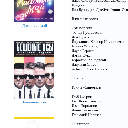
Джеб Стюарт, Ванесса Александр, Д
Продюсер
Пол Буччьери, Джеймс Флинн, Стив 
В главных ролях
Ласковый май
Сэм Корлетт
Фрида Густавссон
Лео Сутер
Йоуханнес Хёйкюр Йоуханнессон
Брэдли Фригард
Лаура Берлин
Дэвид Оукс
Кэролайн Хендерсон
Джулиан Сигер
Асбьёрн Крог Ниссен
51 актер
Роли дублировали
Глеб Петров
Ева Финкельштейн
Бешеные псы
Иван Породнов
Денис Беспалый
Геннадий Новиков
18 актеров