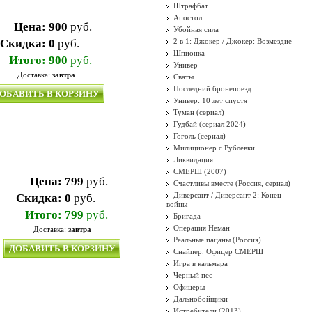
Штрафбат
Апостол
Цена:
900
руб.
Убойная сила
Скидка:
0
руб.
2 в 1: Джокер / Джокер: Возмездие
Шпионка
Итого:
900
руб.
Универ
Доставка:
завтра
Сваты
Последний бронепоезд
ОБАВИТЬ В КОРЗИНУ
Универ: 10 лет спустя
Туман (сериал)
Гудбай (сериал 2024)
Гоголь (сериал)
Милиционер с Рублёвки
Ликвидация
СМЕРШ (2007)
Цена:
799
руб.
Счастливы вместе (Россия, сериал)
Диверсант / Диверсант 2: Конец
Скидка:
0
руб.
войны
Итого:
799
руб.
Бригада
Операция Неман
Доставка:
завтра
Реальные пацаны (Россия)
ДОБАВИТЬ В КОРЗИНУ
Снайпер. Офицер СМЕРШ
Игра в кальмара
Черный пес
Офицеры
Дальнобойщики
Истребители (2013)