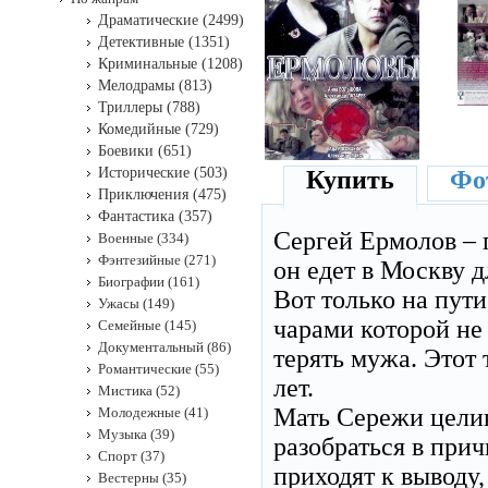
Драматические (2499)
Детективные (1351)
Криминальные (1208)
Мелодрамы (813)
Триллеры (788)
Комедийные (729)
Боевики (651)
Исторические (503)
Купить
Фот
Приключения (475)
Фантастика (357)
Сергей Ермолов – 
Военные (334)
Фэнтезийные (271)
он едет в Москву д
Биографии (161)
Вот только на пут
Ужасы (149)
чарами которой не 
Семейные (145)
Документальный (86)
терять мужа. Этот
Романтические (55)
лет.
Мистика (52)
Мать Сережи цели
Молодежные (41)
Музыка (39)
разобраться в при
Спорт (37)
приходят к выводу
Вестерны (35)