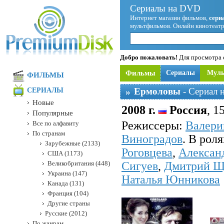
Сериалы на DVD
Интернет магазин фильмов,
сери
мультфильмов. Онлайн кинотеатр
Добро пожаловать!
Для просмотра с
Фильмы
Сериалы
Мул
ФИЛЬМЫ
Ермоловы
- Сериал 
СЕРИАЛЫ
Новые
2008 г.
Россия
, 1
Популярные
Режисcеры:
Валери
Все по алфавиту
По странам
Виноградов
. В рол
Зарубежные (2133)
Роговцева
,
Алексан
США (1173)
Великобритания (448)
Сигуев
,
Дмитрий Щ
Украина (147)
Наталья Юнникова
Канада (131)
Франция (104)
Другие страны
Русские (2012)
По жанрам