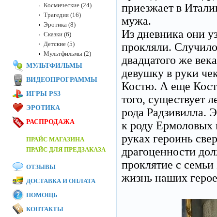
Космические (24)
приезжает в Итали
Трагедия (16)
мужа.
Эротика (8)
Из дневника они уз
Сказки (6)
Детские (5)
прокляли. Случилос
Мультфильмы (2)
двадцатого же века
МУЛЬТФИЛЬМЫ
девушку в руки че
ВИДЕОПРОГРАММЫ
Костю. А еще Костя
ИГРЫ PS3
того, существует л
ЭРОТИКА
рода Радзивилла. 
РАСПРОДАЖА
к роду Ермоловых 
руках героинь свер
ПРАЙС МАГАЗИНА
драгоценности дол
ПРАЙС ДЛЯ ПРЕДЗАКАЗА
проклятие с семьи
ОТЗЫВЫ
жизнь наших герое
ДОСТАВКА И ОПЛАТА
ПОМОЩЬ
КОНТАКТЫ