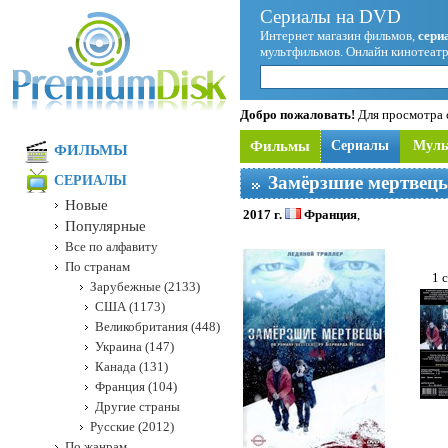
Сериалы на DVD
Интернет магазин фильмов,
сери
мультфильмов. Онлайн кинотеатр
Добро пожаловать!
Для просмотра с
Фильмы
Сериалы
Мул
ФИЛЬМЫ
Замёрзшие мертвец
СЕРИАЛЫ
Новые
2017 г.
Франция
,
Популярные
Все по алфавиту
По странам
1 
Зарубежные (2133)
США (1173)
Великобритания (448)
Украина (147)
Канада (131)
Франция (104)
Другие страны
Русские (2012)
По жанрам