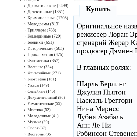
Драматические (2499)
Купить
Детективные (1351)
Криминальные (1208)
Мелодрамы (813)
Оригинальное наз
Триллеры (788)
режиссер Лоран Э
Комедийные (729)
сценарий Жерар Ка
Боевики (651)
Исторические (503)
продюсер Дэмиен К
Приключения (475)
Фантастика (357)
В главных ролях:
Военные (334)
Фэнтезийные (271)
Биографии (161)
Шарль Берлинг
Ужасы (149)
Джулия Пьятон
Семейные (145)
Документальный (86)
Паскаль Греггори
Романтические (55)
Нина Мерисс
Мистика (52)
Лубна Азабаль
Молодежные (41)
Музыка (39)
Анн Ле Ни
Спорт (37)
Робинсон Стевене
Вестерны (35)