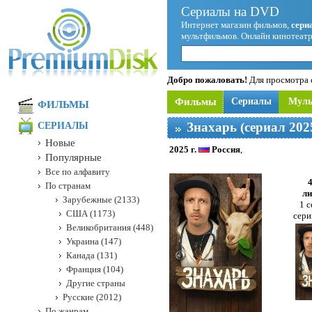
Сериалы на DVD
Интернет магазин фильмов,
сери
мультфильмов. Онлайн кинотеатр
Добро пожаловать!
Для просмотра с
Фильмы
Сериалы
Мул
ФИЛЬМЫ
Знахарь (сериал 202
СЕРИАЛЫ
Новые
2025 г.
Россия
,
Популярные
Все по алфавиту
По странам
ли
Зарубежные (2133)
1 с
США (1173)
сери
Великобритания (448)
Украина (147)
Канада (131)
Франция (104)
Другие страны
Русские (2012)
По жанрам