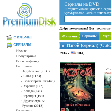
Сериалы на DVD
Интернет магазин фильмов,
сери
мультфильмов. Онлайн кинотеатр
Добро пожаловать!
Для просмотра с
Фильмы
Сериалы
Мул
ФИЛЬМЫ
Изгой (сериал)
(Outca
СЕРИАЛЫ
Новые
2016 г.
США
,
Популярные
Все по алфавиту
По странам
2 С
Зарубежные (2133)
США (1173)
Великобритания (448)
Украина (147)
Канада (131)
Франция (104)
Другие страны
Русские (2012)
По жанрам