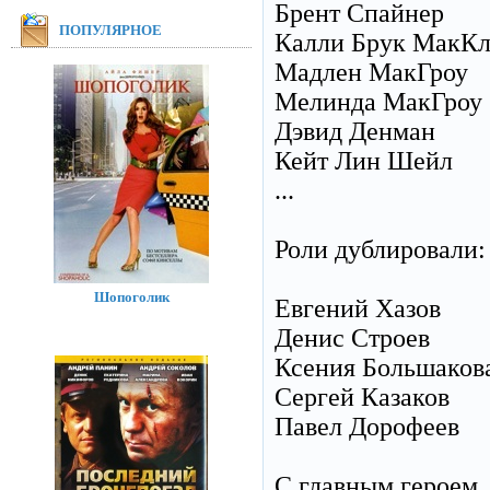
Брент Спайнер
ПОПУЛЯРНОЕ
Калли Брук МакК
Мадлен МакГроу
Мелинда МакГроу
Дэвид Денман
Кейт Лин Шейл
...
Роли дублировали:
Шопоголик
Евгений Хазов
Денис Строев
Ксения Большаков
Сергей Казаков
Павел Дорофеев
С главным героем,