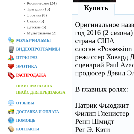
Космические (24)
Купить
Трагедия (16)
Эротика (8)
Сказки (6)
Оригинальное наз
Детские (5)
год 2016 (2 сезона)
Мультфильмы (2)
страна США
МУЛЬТФИЛЬМЫ
слоган «Possession 
ВИДЕОПРОГРАММЫ
режиссер Ховард Д
ИГРЫ PS3
сценарий Paul Azac
ЭРОТИКА
продюсер Дэвид Элп
РАСПРОДАЖА
ПРАЙС МАГАЗИНА
В главных ролях:
ПРАЙС ДЛЯ ПРЕДЗАКАЗА
ОТЗЫВЫ
Патрик Фьюджит
ДОСТАВКА И ОПЛАТА
Филип Гленистер
Ренн Шмидт
ПОМОЩЬ
Рег Э. Кэти
КОНТАКТЫ