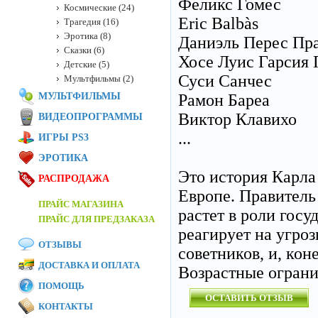
Феликс Гомес
Космические (24)
Eric Balbàs
Трагедия (16)
Эротика (8)
Даниэль Перес Пр
Сказки (6)
Хосе Луис Гарсия 
Детские (5)
Суси Санчес
Мультфильмы (2)
МУЛЬТФИЛЬМЫ
Рамон Бареа
Виктор Клавихо
ВИДЕОПРОГРАММЫ
...
ИГРЫ PS3
ЭРОТИКА
Это история Карла
РАСПРОДАЖА
Европе. Правитель
ПРАЙС МАГАЗИНА
растет в роли госу
ПРАЙС ДЛЯ ПРЕДЗАКАЗА
реагирует на угроз
ОТЗЫВЫ
советников, и, кон
ДОСТАВКА И ОПЛАТА
Возрастные огран
ПОМОЩЬ
ОСТАВИТЬ ОТЗЫВ
КОНТАКТЫ