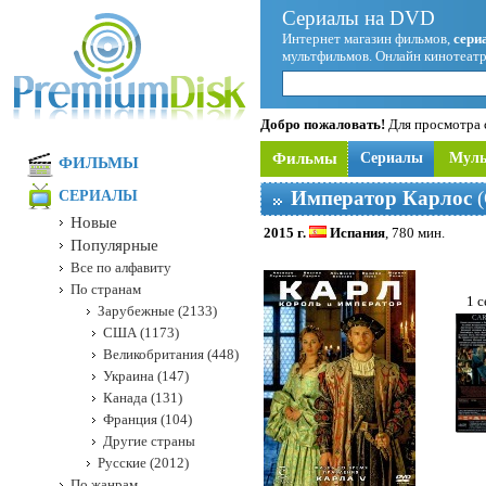
Сериалы на DVD
Интернет магазин фильмов,
сери
мультфильмов. Онлайн кинотеатр
Добро пожаловать!
Для просмотра с
Фильмы
Сериалы
Мул
ФИЛЬМЫ
Император Карлос
(
СЕРИАЛЫ
Новые
2015 г.
Испания
, 780 мин.
Популярные
Все по алфавиту
По странам
1 с
Зарубежные (2133)
США (1173)
Великобритания (448)
Украина (147)
Канада (131)
Франция (104)
Другие страны
Русские (2012)
По жанрам