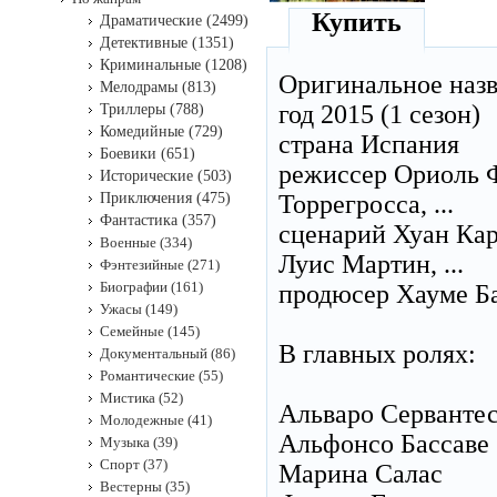
Купить
Драматические (2499)
Детективные (1351)
Криминальные (1208)
Оригинальное наз
Мелодрамы (813)
год 2015 (1 сезон)
Триллеры (788)
Комедийные (729)
страна Испания
Боевики (651)
режиссер Ориоль Ф
Исторические (503)
Приключения (475)
Торрегросса, ...
Фантастика (357)
сценарий Хуан Кар
Военные (334)
Луис Мартин, ...
Фэнтезийные (271)
Биографии (161)
продюсер Хауме Бан
Ужасы (149)
Семейные (145)
В главных ролях:
Документальный (86)
Романтические (55)
Мистика (52)
Альваро Серванте
Молодежные (41)
Альфонсо Бассаве
Музыка (39)
Спорт (37)
Марина Салас
Вестерны (35)