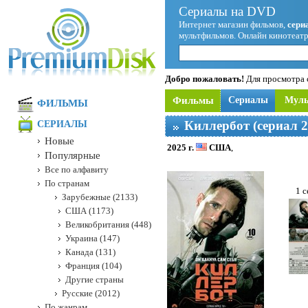
Сериалы на DVD
Интернет магазин фильмов,
сери
мультфильмов. Онлайн кинотеатр
Добро пожаловать!
Для просмотра с
Фильмы
Сериалы
Мул
ФИЛЬМЫ
Киллербот (сериал 2
СЕРИАЛЫ
Новые
2025 г.
США
,
Популярные
Все по алфавиту
По странам
1 с
Зарубежные (2133)
США (1173)
Великобритания (448)
Украина (147)
Канада (131)
Франция (104)
Другие страны
Русские (2012)
По жанрам