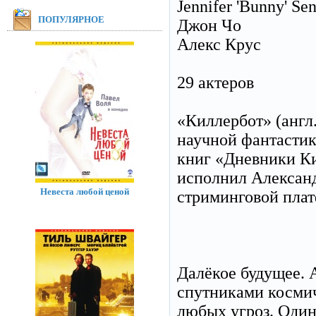
Jennifer 'Bunny' Se
ПОПУЛЯРНОЕ
Джон Чо
Алекс Крус
29 актеров
«Киллербот» (англ
научной фантастик
книг «Дневники Ки
исполнил Александ
Невеста любой ценой
стриминговой плат
Далёкое будущее.
спутниками косми
любых угроз. Один