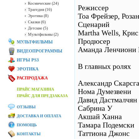
Космические (24)
Режиссер
Трагедия (16)
Тоа Фрейзер, Розан
Эротика (8)
Сказки (6)
Сценарий
Детские (5)
Martha Wells, Кри
Мультфильмы (2)
Продюсер
МУЛЬТФИЛЬМЫ
Аманда Ленчиони Ба
ВИДЕОПРОГРАММЫ
ИГРЫ PS3
В главных ролях
ЭРОТИКА
РАСПРОДАЖА
Александр Скарсг
ПРАЙС МАГАЗИНА
Нома Думезвени
ПРАЙС ДЛЯ ПРЕДЗАКАЗА
Давид Дастмалчян
Сабрина У
ОТЗЫВЫ
Акшай Ханна
ДОСТАВКА И ОПЛАТА
Тамара Подемски
ПОМОЩЬ
Таттиона Джонс
КОНТАКТЫ