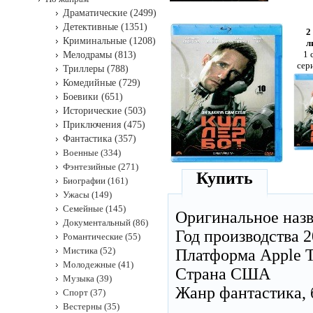
Драматические (2499)
Детективные (1351)
2
Криминальные (1208)
л
1 
Мелодрамы (813)
сер
Триллеры (788)
Комедийные (729)
Боевики (651)
Исторические (503)
Приключения (475)
Фантастика (357)
Военные (334)
Фэнтезийные (271)
Купить
Биографии (161)
Ужасы (149)
Семейные (145)
Оригинальное наз
Документальный (86)
Год производства 2
Романтические (55)
Мистика (52)
Платформа Apple 
Молодежные (41)
Страна США
Музыка (39)
Жанр фантастика, 
Спорт (37)
Вестерны (35)