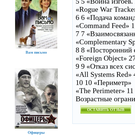
5 5 «Война изгоев
«Rogue War Tracker
6 6 «Подача коман
«Command Feed» 1
7 7 «Взаимосвязан
«Complementary Sp
8 8 «Посторонний 
Вам письмо
«Foreign Object» 2
9 9 «Отказ всех си
«All Systems Red» 
10 10 «Периметр»
«The Perimeter» 11
Возрастные огран
ОСТАВИТЬ ОТЗЫВ
Офицеры