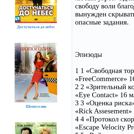
свободу воли благ
вынужден скрывать
опасные задания.
Достучаться до небес
Эпизоды
1 1 «Свободная то
«FreeCommerce» 16
2 2 «Зрительный к
«Eye Contact» 16 м
3 3 «Оценка риска
Шопоголик
«Rick Assesement» 
4 4 «Протокол ско
«Escape Velocity P