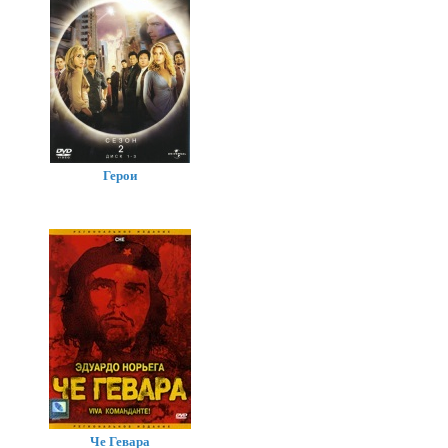
Герои
Че Гевара