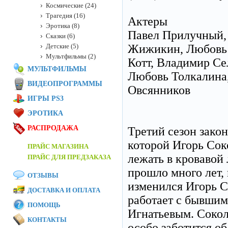
Космические (24)
Трагедия (16)
Актеры
Эротика (8)
Павел Прилучный,
Сказки (6)
Детские (5)
Жижикин, Любовь 
Мультфильмы (2)
Котт, Владимир Сел
МУЛЬТФИЛЬМЫ
Любовь Толкалина,
ВИДЕОПРОГРАММЫ
Овсянников
ИГРЫ PS3
ЭРОТИКА
РАСПРОДАЖА
Третий сезон зако
которой Игорь Сок
ПРАЙС МАГАЗИНА
лежать в кровавой
ПРАЙС ДЛЯ ПРЕДЗАКАЗА
прошло много лет, 
ОТЗЫВЫ
изменился Игорь С
ДОСТАВКА И ОПЛАТА
работает с бывши
ПОМОЩЬ
Игнатьевым. Сокол
КОНТАКТЫ
особо заботится о