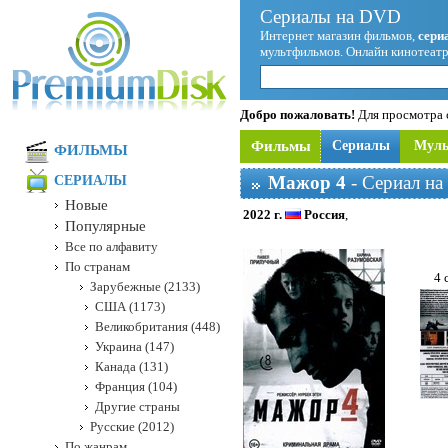
Сериалы на DVD
Интернет магазин фильмов,
сери
мультфильмов. Онлайн кинотеатр
Добро пожаловать!
Для просмотра с
Фильмы
Сериалы
Мул
ФИЛЬМЫ
Мажор 4
- Сериал на
СЕРИАЛЫ
Новые
2022 г.
Россия
,
Популярные
Все по алфавиту
По странам
4 
Зарубежные (2133)
США (1173)
Великобритания (448)
Украина (147)
Канада (131)
Франция (104)
Другие страны
Русские (2012)
По жанрам