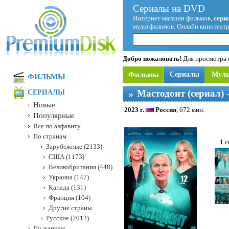
Сериалы на DVD
Интернет магазин фильмов,
сери
мультфильмов. Онлайн кинотеатр
Добро пожаловать!
Для просмотра с
Фильмы
Сериалы
Мул
ФИЛЬМЫ
Мастодонт (сериал)
-
СЕРИАЛЫ
Новые
2023 г.
Россия
, 672 мин.
Популярные
Все по алфавиту
По странам
1 с
Зарубежные (2133)
США (1173)
Великобритания (448)
Украина (147)
Канада (131)
Франция (104)
Другие страны
Русские (2012)
По жанрам