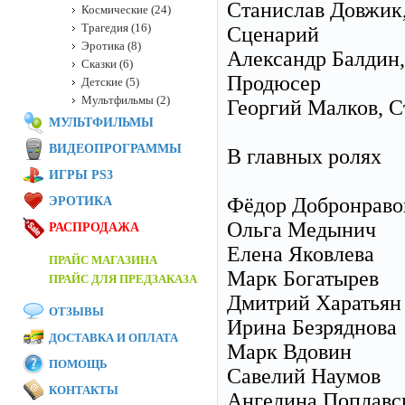
Станислав Довжик
Космические (24)
Трагедия (16)
Сценарий
Эротика (8)
Александр Балдин,
Сказки (6)
Продюсер
Детские (5)
Мультфильмы (2)
Георгий Малков, С
МУЛЬТФИЛЬМЫ
ВИДЕОПРОГРАММЫ
В главных ролях
ИГРЫ PS3
Фёдор Добронраво
ЭРОТИКА
Ольга Медынич
РАСПРОДАЖА
Елена Яковлева
ПРАЙС МАГАЗИНА
Марк Богатырев
ПРАЙС ДЛЯ ПРЕДЗАКАЗА
Дмитрий Харатьян
ОТЗЫВЫ
Ирина Безряднова
ДОСТАВКА И ОПЛАТА
Марк Вдовин
ПОМОЩЬ
Савелий Наумов
КОНТАКТЫ
Ангелина Поплавс