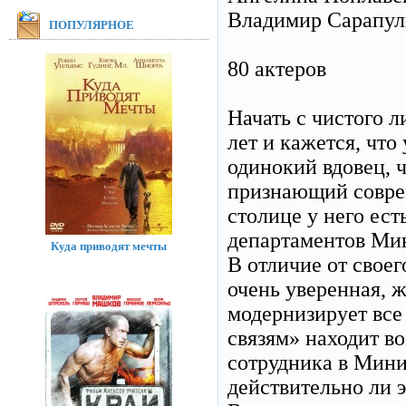
Владимир Сарапул
ПОПУЛЯРНОЕ
80 актеров
Начать с чистого л
лет и кажется, что
одинокий вдовец, 
признающий соврем
столице у него ест
департаментов Мин
Куда приводят мечты
В отличие от свое
очень уверенная, 
модернизирует вс
связям» находит в
сотрудника в Минис
действительно ли э