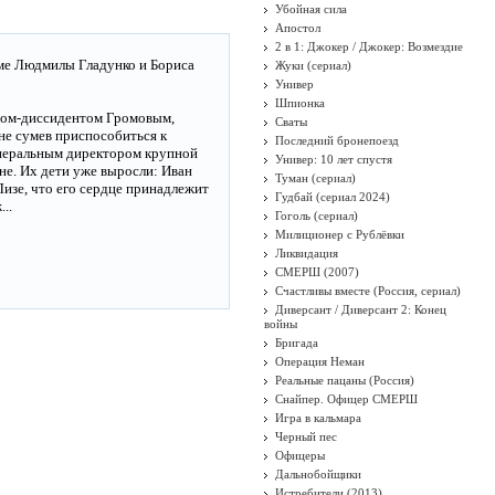
Убойная сила
Апостол
2 в 1: Джокер / Джокер: Возмездие
аме Людмилы Гладунко и Бориса
Жуки (сериал)
Универ
Шпионка
этом-диссидентом Громовым,
Сваты
 не сумев приспособиться к
Последний бронепоезд
генеральным директором крупной
Универ: 10 лет спустя
не. Их дети уже выросли: Иван
Туман (сериал)
Лизе, что его сердце принадлежит
Гудбай (сериал 2024)
..
Гоголь (сериал)
Милиционер с Рублёвки
Ликвидация
СМЕРШ (2007)
Счастливы вместе (Россия, сериал)
Диверсант / Диверсант 2: Конец
войны
Бригада
Операция Неман
Реальные пацаны (Россия)
Снайпер. Офицер СМЕРШ
Игра в кальмара
Черный пес
Офицеры
Дальнобойщики
Истребители (2013)