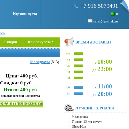
+7 916 5079491
Корзина пуста
0
sales@prdisk.ru
есь
.
Скидки
Как покупать?
ВРЕМЯ ДОСТАВКИ
пн
вт
10:00
Мелодрамы
(813)
с
ср
22:00
до
чт
Цена:
400
руб.
пт
Скидка:
0
руб.
11:00
сб
с
Итого:
400
руб.
20:00
вс
до
оставка:
сегодня
или
завтра
ОБАВИТЬ В КОРЗИНУ
ЛУЧШИЕ СЕРИАЛЫ
Молодежка
Универ. 13 лет спустя
Штрафбат