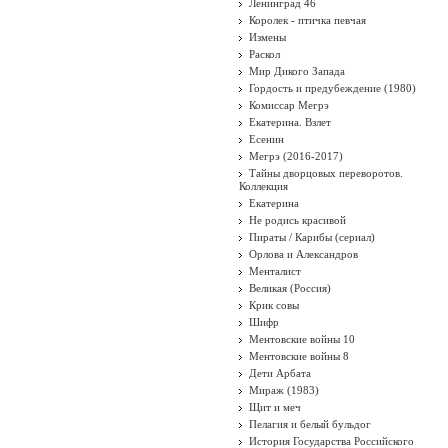
Ленинград 46
Королек - птичка певчая
Измены
Раскол
Мир Дикого Запада
Гордость и предубеждение (1980)
Комиссар Мегрэ
Екатерина. Взлет
Есенин
Мегрэ (2016-2017)
Тайны дворцовых переворотов.
Коллекция
Екатерина
Не родись красивой
Пираты / Карибы (сериал)
Орлова и Александров
Менталист
Великая (Россия)
Крик совы
Шифр
Ментовские войны 10
Ментовские войны 8
Дети Арбата
Мираж (1983)
Щит и меч
Пелагия и белый бульдог
История Государства Российского