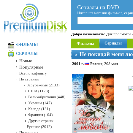
Сериалы на DVD
Интернет магазин фильмов,
сери
Добро пожаловать!
Для просмотра с
Фильмы
Сериалы
ФИЛЬМЫ
Не покидай меня лю
СЕРИАЛЫ
Новые
2001 г.
Россия
, 208 мин.
Популярные
Все по алфавиту
По странам
Зарубежные (2133)
США (1173)
Великобритания (448)
Украина (147)
Канада (131)
Франция (104)
Другие страны
Русские (2012)
По жанрам