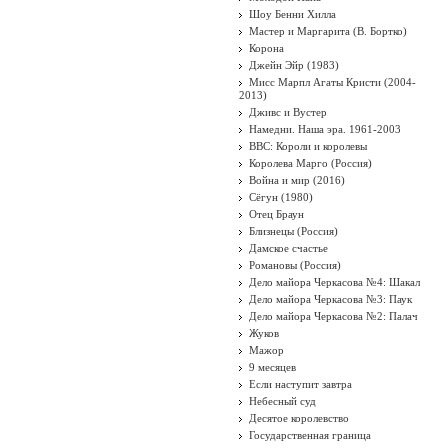
Шоу Бенни Хилла
Мастер и Маргарита (В. Бортко)
Корона
Джейн Эйр (1983)
Мисс Марпл Агаты Кристи (2004-
2013)
Дживс и Вустер
Намедни. Наша эра. 1961-2003
BBC: Короли и королевы
Королева Марго (Россия)
Война и мир (2016)
Сёгун (1980)
Отец Браун
Близнецы (Россия)
Дамское счастье
Романовы (Россия)
Дело майора Черкасова №4: Шакал
Дело майора Черкасова №3: Паук
Дело майора Черкасова №2: Палач
Жуков
Мажор
9 месяцев
Если наступит завтра
Небесный суд
Десятое королевство
Государственная граница