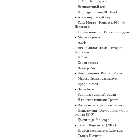
Тайны Ниро Вульфа
Великолепный век
Игра престолов (Blu-Ray)
Александровский сад
Граф Монте - Кристо (1998, Ж.
Депардье)
Гибель империи. Российский урок
Марьина роща 2
Альф
BBC: Саймон Шама. История
Британии
Библия
Конец парада
Доктор Хаус
Петр Лещенко. Все, что было…
Миссис Брэдли расследует
Пуаро: Сезон 13
Чернобыль
Граница: Таежный роман
В поисках капитана Гранта
Война на западном направлении
Приключения Электроника (мини–
сериал 1979)
Графиня де Монсоро
Сага о Форсайтах (2002)
Кордон следователя Савельева
Сыщик Путилин