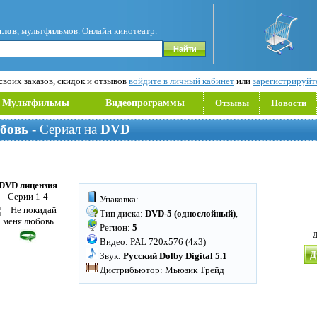
алов
, мультфильмов. Онлайн кинотеатр.
воих заказов, скидок и отзывов
войдите в личный кабинет
или
зарегистрируйт
Мультфильмы
Видеопрограммы
Отзывы
Новости
бовь
- Сериал на
DVD
DVD лицензия
Серии 1-4
Упаковка:
Тип диска:
DVD-5 (однослойный)
,
Регион:
5
Д
Видео: PAL 720x576 (4x3)
Д
Звук:
Русский Dolby Digital 5.1
Дистрибьютор: Мьюзик Трейд