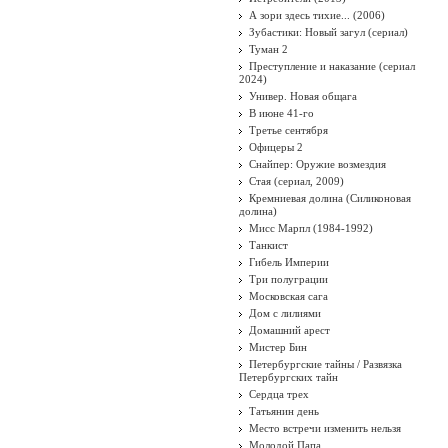
А зори здесь тихие... (2006)
Зубастики: Новый загул (сериал)
Туман 2
Преступление и наказание (сериал
2024)
Универ. Новая общага
В июне 41-го
Третье сентября
Офицеры 2
Снайпер: Оружие возмездия
Стая (сериал, 2009)
Кремниевая долина (Силиконовая
долина)
Мисс Марпл (1984-1992)
Танкист
Гибель Империи
Три полуграции
Московская сага
Дом с лилиями
Домашний арест
Мистер Бин
Петербургские тайны / Развязка
Петербургских тайн
Сердца трех
Татьянин день
Место встречи изменить нельзя
Молодой Папа