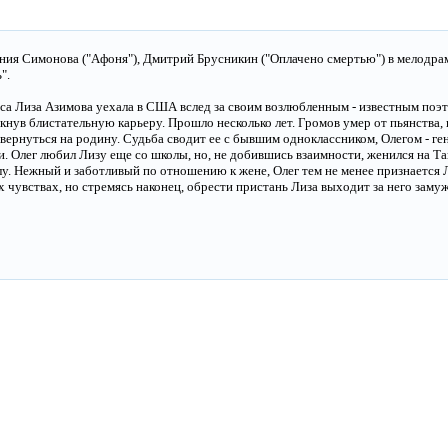
гения Симонова ("Афоня"), Дмитрий Брусникин ("Оплачено смертью") в мелодр
".
иса Лиза Азимова уехала в США вслед за своим возлюбленным - известным по
кнув блистательную карьеру. Прошло несколько лет. Громов умер от пьянства,
вернуться на родину. Судьба сводит ее с бывшим одноклассником, Олегом - 
. Олег любил Лизу еще со школы, но, не добившись взаимности, женился на Та
олу. Нежный и заботливый по отношению к жене, Олег тем не менее признается 
х чувствах, но стремясь наконец, обрести пристань Лиза выходит за него замуж.