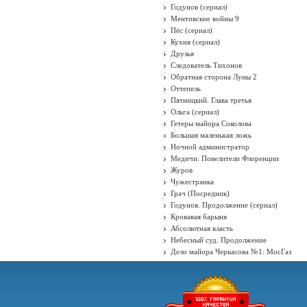
Годунов (сериал)
Ментовские войны 9
Пёс (сериал)
Кухня (сериал)
Друзья
Следователь Тихонов
Обратная сторона Луны 2
Оттепель
Пятницкий. Глава третья
Ольга (сериал)
Гетеры майора Соколова
Большая маленькая ложь
Ночной администратор
Медичи: Повелители Флоренции
Журов
Чужестранка
Грач (Посредник)
Годунов. Продолжение (сериал)
Кровавая барыня
Абсолютная власть
Небесный суд. Продолжение
Дело майора Черкасова №1: МосГаз