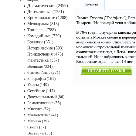
Купить
Драматические (2499)
Детективные (1351)
Криминальные (1208)
Лариса Гузеева ("Граффити"), Ев
Токарева "Не покидай меня любовь
Мелодрамы (813)
Триллеры (788)
В 70-е годы популярная киноактр
Комедийные (729)
оставив в Москве семью и перечер
Боевики (651)
американской жизни, Лиза решила 
московской строительной компании
Исторические (503)
оканчивает институт, а Лена - шк
Приключения (475)
только ей. Не разобравшись в свои
Фантастика (357)
Возрастные ограничения:
14 лет
Военные (334)
ОСТАВИТЬ ОТЗЫВ
Фэнтезийные (271)
Биографии (161)
Ужасы (149)
Семейные (145)
Документальный (86)
Романтические (55)
Мистика (52)
Молодежные (41)
Музыка (39)
Спорт (37)
Вестерны (35)