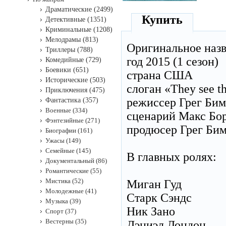
Драматические (2499)
Купить
Детективные (1351)
Криминальные (1208)
Мелодрамы (813)
Оригинальное наз
Триллеры (788)
год 2015 (1 сезон)
Комедийные (729)
Боевики (651)
страна США
Исторические (503)
слоган «They see th
Приключения (475)
режиссер Грег Бим
Фантастика (357)
Военные (334)
сценарий Макс Бо
Фэнтезийные (271)
продюсер Грег Бим
Биографии (161)
Ужасы (149)
Семейные (145)
В главных ролях:
Документальный (86)
Романтические (55)
Мистика (52)
Миган Гуд
Молодежные (41)
Старк Сэндс
Музыка (39)
Ник Зано
Спорт (37)
Вестерны (35)
Дэниэл Лондон