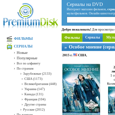
Сериалы на DVD
Интернет магазин фильмов,
сери
мультфильмов. Онлайн кинотеатр
Добро пожаловать!
Для просмотра с
Фильмы
Сериалы
Мул
ФИЛЬМЫ
Особое мнение (сери
СЕРИАЛЫ
Новые
2015 г.
США
,
Популярные
Все по алфавиту
По странам
ли
Зарубежные (2133)
1 с
США (1173)
Колл
Великобритания (448)
Украина (147)
Канада (131)
Франция (104)
Другие страны
Русские (2012)
По жанрам