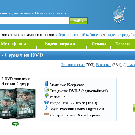
алов
, мультфильмов. Онлайн кинотеатр.
воих заказов, скидок и отзывов
войдите в личный кабинет
или
зарегистрируйт
Мультфильмы
Видеопрограммы
Отзывы
Новости
- Сериал на
DVD
Исторические
(503),
Военные
(334),
Драма
2 DVD лицензия
4 серии. 2 двд-р
Упаковка:
Keep-case
Тип диска:
DVD-5 (однослойный)
,
Регион:
5
Видео: PAL 720x576 (16x9)
Звук:
Русский Dolby Digital 2.0
Дистрибьютор: Хоум Сериал