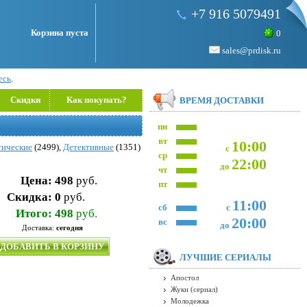
+7 916 5079491
Корзина пуста
0
sales@prdisk.ru
есь
.
Скидки
Как покупать?
ВРЕМЯ ДОСТАВКИ
пн
вт
10:00
тические
(2499),
Детективные
(1351)
с
ср
22:00
до
чт
Цена:
498
руб.
пт
Скидка:
0
руб.
11:00
сб
с
Итого:
498
руб.
20:00
вс
до
Доставка:
сегодня
ДОБАВИТЬ В КОРЗИНУ
ЛУЧШИЕ СЕРИАЛЫ
Апостол
Жуки (сериал)
Молодежка