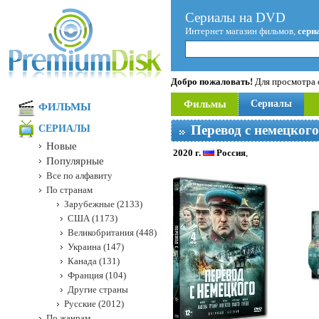
Сериалы на DVD
Интернет магазин фильмов,
сери
Добро пожаловать!
Для просмотра с
Фильмы
Сериалы
ФИЛЬМЫ
Перевод с немецкого
СЕРИАЛЫ
Новые
2020 г.
Россия
,
Популярные
Все по алфавиту
По странам
Зарубежные (2133)
США (1173)
Великобритания (448)
Украина (147)
Канада (131)
Франция (104)
Другие страны
Русские (2012)
По жанрам