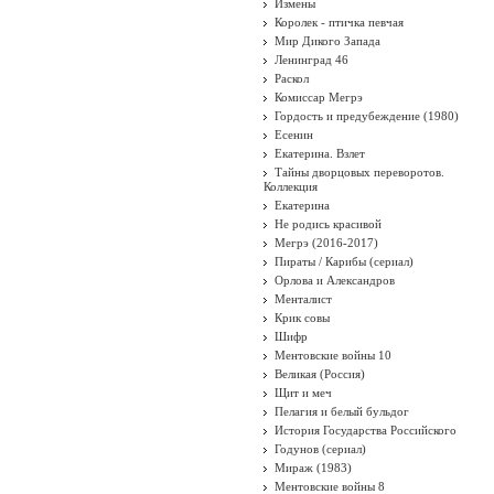
Измены
Королек - птичка певчая
Мир Дикого Запада
Ленинград 46
Раскол
Комиссар Мегрэ
Гордость и предубеждение (1980)
Есенин
Екатерина. Взлет
Тайны дворцовых переворотов.
Коллекция
Екатерина
Не родись красивой
Мегрэ (2016-2017)
Пираты / Карибы (сериал)
Орлова и Александров
Менталист
Крик совы
Шифр
Ментовские войны 10
Великая (Россия)
Щит и меч
Пелагия и белый бульдог
История Государства Российского
Годунов (сериал)
Мираж (1983)
Ментовские войны 8