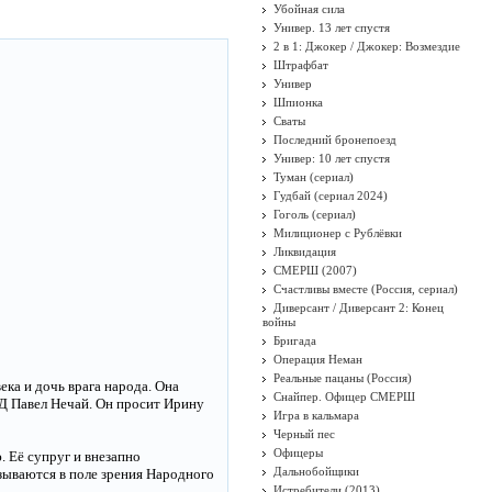
Убойная сила
Универ. 13 лет спустя
2 в 1: Джокер / Джокер: Возмездие
Штрафбат
Универ
Шпионка
Сваты
Последний бронепоезд
Универ: 10 лет спустя
Туман (сериал)
Гудбай (сериал 2024)
Гоголь (сериал)
Милиционер с Рублёвки
Ликвидация
СМЕРШ (2007)
Счастливы вместе (Россия, сериал)
Диверсант / Диверсант 2: Конец
войны
Бригада
Операция Неман
Реальные пацаны (Россия)
ка и дочь врага народа. Она
Снайпер. Офицер СМЕРШ
ВД Павел Нечай. Он просит Ирину
Игра в кальмара
Черный пес
Офицеры
 Её супруг и внезапно
Дальнобойщики
азываются в поле зрения Народного
Истребители (2013)