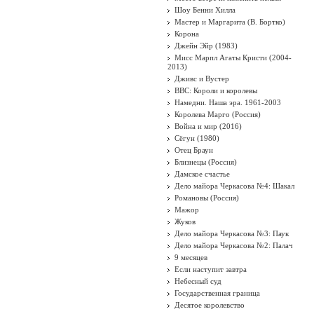
Шоу Бенни Хилла
Мастер и Маргарита (В. Бортко)
Корона
Джейн Эйр (1983)
Мисс Марпл Агаты Кристи (2004-
2013)
Дживс и Вустер
BBC: Короли и королевы
Намедни. Наша эра. 1961-2003
Королева Марго (Россия)
Война и мир (2016)
Сёгун (1980)
Отец Браун
Близнецы (Россия)
Дамское счастье
Дело майора Черкасова №4: Шакал
Романовы (Россия)
Мажор
Жуков
Дело майора Черкасова №3: Паук
Дело майора Черкасова №2: Палач
9 месяцев
Если наступит завтра
Небесный суд
Государственная граница
Десятое королевство