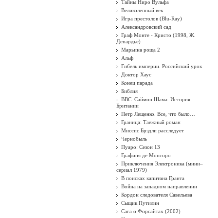
Тайны Ниро Вульфа
Великолепный век
Игра престолов (Blu-Ray)
Александровский сад
Граф Монте - Кристо (1998, Ж.
Депардье)
Марьина роща 2
Альф
Гибель империи. Российский урок
Доктор Хаус
Конец парада
Библия
BBC: Саймон Шама. История
Британии
Петр Лещенко. Все, что было…
Граница: Таежный роман
Миссис Брэдли расследует
Чернобыль
Пуаро: Сезон 13
Графиня де Монсоро
Приключения Электроника (мини–
сериал 1979)
В поисках капитана Гранта
Война на западном направлении
Кордон следователя Савельева
Сыщик Путилин
Сага о Форсайтах (2002)