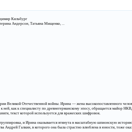
адимир Кильбург
ерина Андерсон, Татьяна Мищенко, ...
ерии Великой Отечественной войны. Ирина — жена высокопоставленного челове
 к ней, как к специалисту по древнегерманскому эпосу, обращается майор НК
книги, текст которой используется для вражеских шифровок.
 группировка, и Ирина оказывается втянута в масштабную шпионскую историю.
тва Андрей Галкин, в которого она была страстно влюблена в юности, тоже ок