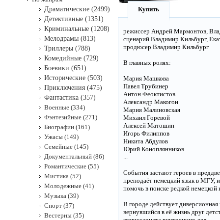
Драматические (2499)
Купить
Детективные (1351)
Криминальные (1208)
режиссер Андрей Мармонтов, Вл
Мелодрамы (813)
сценарий Владимир Кильбург, Екат
продюсер Владимир Кильбург
Триллеры (788)
Комедийные (729)
В главных ролях:
Боевики (651)
Исторические (503)
Мария Машкова
Павел Трубинер
Приключения (475)
Антон Феоктистов
Фантастика (357)
Александр Макогон
Военные (334)
Мария Малиновская
Фэнтезийные (271)
Михаил Горевой
Алексей Матошин
Биографии (161)
Игорь Филиппов
Ужасы (149)
Никита Абдулов
Семейные (145)
Юрий Коноплянников
Документальный (86)
...
Романтические (55)
События застают героев в преддв
Мистика (52)
преподаёт немецкий язык в МГУ, и
Молодежные (41)
помочь в поиске редкой немецкой 
Музыка (39)
В городе действует диверсионная
Спорт (37)
вернувшийся в её жизнь друг детс
Вестерны (35)
комиссариата внутренних дел.