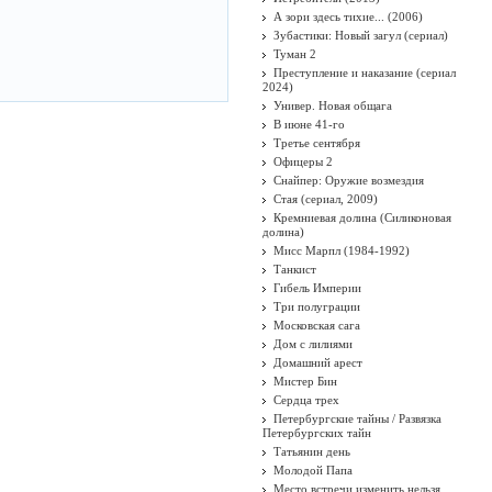
А зори здесь тихие... (2006)
Зубастики: Новый загул (сериал)
Туман 2
Преступление и наказание (сериал
2024)
Универ. Новая общага
В июне 41-го
Третье сентября
Офицеры 2
Снайпер: Оружие возмездия
Стая (сериал, 2009)
Кремниевая долина (Силиконовая
долина)
Мисс Марпл (1984-1992)
Танкист
Гибель Империи
Три полуграции
Московская сага
Дом с лилиями
Домашний арест
Мистер Бин
Сердца трех
Петербургские тайны / Развязка
Петербургских тайн
Татьянин день
Молодой Папа
Место встречи изменить нельзя