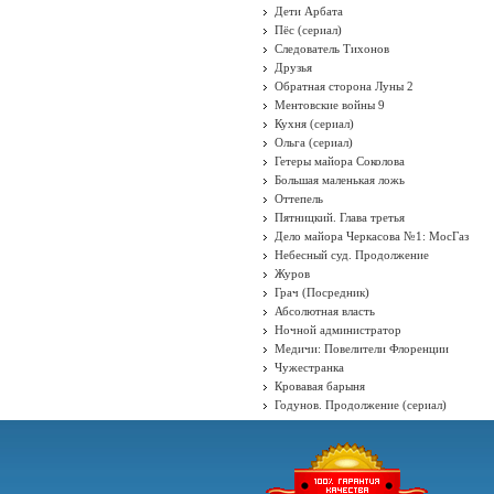
Дети Арбата
Пёс (сериал)
Следователь Тихонов
Друзья
Обратная сторона Луны 2
Ментовские войны 9
Кухня (сериал)
Ольга (сериал)
Гетеры майора Соколова
Большая маленькая ложь
Оттепель
Пятницкий. Глава третья
Дело майора Черкасова №1: МосГаз
Небесный суд. Продолжение
Журов
Грач (Посредник)
Абсолютная власть
Ночной администратор
Медичи: Повелители Флоренции
Чужестранка
Кровавая барыня
Годунов. Продолжение (сериал)