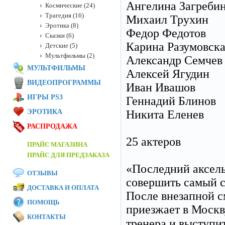
Ангелина Загреби
Космические (24)
Трагедия (16)
Михаил Трухин
Эротика (8)
Федор Федотов
Сказки (6)
Карина Разумовск
Детские (5)
Мультфильмы (2)
Александр Семчев
МУЛЬТФИЛЬМЫ
Алексей Ягудин
ВИДЕОПРОГРАММЫ
Иван Ивашов
ИГРЫ PS3
Геннадий Блинов
ЭРОТИКА
Никита Еленев
РАСПРОДАЖА
25 актеров
ПРАЙС МАГАЗИНА
ПРАЙС ДЛЯ ПРЕДЗАКАЗА
«Последний аксель
ОТЗЫВЫ
совершить самый с
ДОСТАВКА И ОПЛАТА
После внезапной с
ПОМОЩЬ
приезжает в Москв
КОНТАКТЫ
тренера и выступи