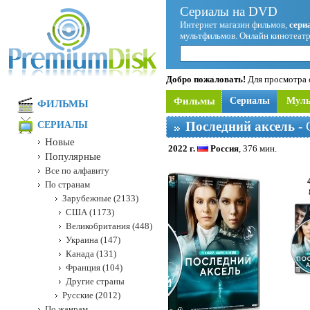
Сериалы на DVD
Интернет магазин фильмов,
сери
мультфильмов. Онлайн кинотеатр
Добро пожаловать!
Для просмотра с
Фильмы
Сериалы
Мул
ФИЛЬМЫ
Последний аксель
- 
СЕРИАЛЫ
Новые
2022 г.
Россия
, 376 мин.
Популярные
Все по алфавиту
По странам
Зарубежные (2133)
США (1173)
Великобритания (448)
Украина (147)
Канада (131)
Франция (104)
Другие страны
Русские (2012)
По жанрам