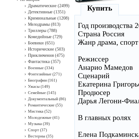
Драматические (2499)
Купить
Детективные (1351)
Криминальные (1208)
Год производства 2
Мелодрамы (813)
Триллеры (788)
Страна Россия
Комедийные (729)
Жанр драма, спорт
Боевики (651)
Исторические (503)
Приключения (475)
Режиссер
Фантастика (357)
Анарио Мамедов
Военные (334)
Фэнтезийные (271)
Сценарий
Биографии (161)
Екатерина Григорье
Ужасы (149)
Продюсер
Семейные (145)
Документальный (86)
Дарья Легони-Фиал
Романтические (55)
Мистика (52)
В главных ролях
Молодежные (41)
Музыка (39)
Спорт (37)
Елена Подкаминск
Вестерны (35)