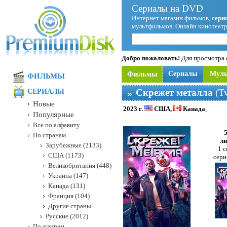
Сериалы на DVD
Интернет магазин фильмов,
сери
мультфильмов. Онлайн кинотеатр
Добро пожаловать!
Для просмотра с
Фильмы
Сериалы
Мул
ФИЛЬМЫ
Скрежет металла
(Tw
СЕРИАЛЫ
Новые
2023 г.
США,
Канада
,
Популярные
Все по алфавиту
По странам
ли
Зарубежные (2133)
1 с
США (1173)
сери
Великобритания (448)
Украина (147)
Канада (131)
Франция (104)
Другие страны
Русские (2012)
По жанрам