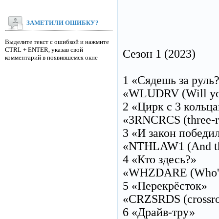
ЗАМЕТИЛИ ОШИБКУ?
Выделите текст с ошибкой и нажмите
CTRL + ENTER, указав свой
Cезон 1 (2023)
комментарий в появившемся окне
1 «Сядешь за руль
«WLUDRV (Will you
2 «Цирк с 3 кольц
«3RNCRCS (three-ri
3 «И закон победи
«NTHLAW1 (And th
4 «Кто здесь?»
«WHZDARE (Who's 
5 «Перекрёсток»
«CRZSRDS (crossro
6 «Драйв-тру»