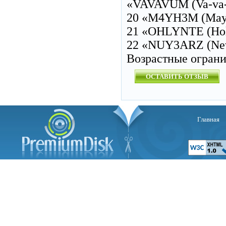
«VAVAVUM (Va-va-
20 «M4YH3M (Mayh
21 «OHLYNTE (Holy
22 «NUY3ARZ (New 
Возрастные огран
ОСТАВИТЬ ОТЗЫВ
Главная