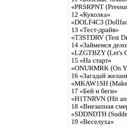
«PRSRPNT (Pressur
12 «Куколка»
«DOLF4C3 (Dollfac
13 «Тест-драйв»
«T3STDRV (Test Dr
14 «Займемся дел
«LZGTBZY (Let's Ge
15 «На старт»
«ONURMRK (On You
16 «Загадай желан
«MKAW1SH (Make A
17 «Бей и беги»
«H1TNRVN (Hit and
18 «Внезапная сме
«SDDNDTH (Sudden 
19 «Веселуха»