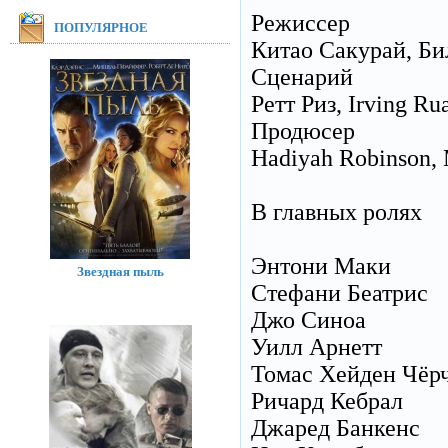
Режиссер
ПОПУЛЯРНОЕ
Китао Сакурай, Бил
Сценарий
Ретт Риз, Irving Ru
Продюсер
Hadiyah Robinson, 
В главных ролях
Энтони Маки
Звездная пыль
Стефани Беатрис
Джо Синоа
Уилл Арнетт
Томас Хейден Чёр
Ричард Кебрал
Джаред Банкенс