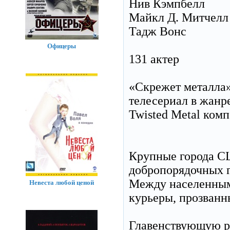
Нив Кэмпбелл
Майкл Д. Митчелл
Тадж Вонс
Офицеры
131 актер
«Скрежет металла»
телесериал в жанр
Twisted Metal комп
Крупные города С
добропорядочных г
Между населенными
Невеста любой ценой
курьеры, прозванн
Главенствующую ро