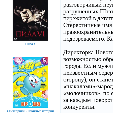
разговорчивый не
разрушенных Штато
пережитой в детств
Стереотипные имя 
правоохранительны
подозреваемого. Ка
Пила 6
Директорка Нового
возможностью обре
города. Если мужч
неизвестным содер
сторону), он стан
«шакалами»-марод
«молочников», по 
за каждым поворот
конкуренты.
Смешарики: Любимые истории