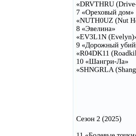
«DRVTHRU (Drive-
7 «Ореховый дом»
«NUTH0UZ (Nut Ho
8 «Эвелина»
«EV3L1N (Evelyn)»
9 «Дорожный убий
«R04DK11 (Roadkil
10 «Шангри-Ла»
«SHNGRLA (Shangri
Сезон 2 (2025)
11 «Болевые точки