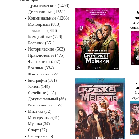
Драматические (2499)
Детективные (1351)
ли
Криминальные (1208)
2 с
Мелодрамы (813)
сери
Триллеры (788)
Комедийные (729)
Боевики (651)
Исторические (503)
Приключения (475)
Фантастика (357)
Военные (334)
Фэнтезийные (271)
Биографии (161)
2
Ужасы (149)
л
1 
Семейные (145)
сер
Документальный (86)
Романтические (55)
Мистика (52)
Молодежные (41)
Музыка (39)
Спорт (37)
Вестерны (35)