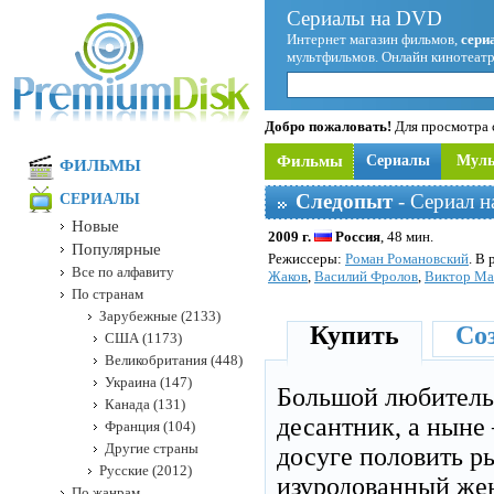
Сериалы на DVD
Интернет магазин фильмов,
сери
мультфильмов. Онлайн кинотеатр
Добро пожаловать!
Для просмотра с
Фильмы
Сериалы
Мул
ФИЛЬМЫ
Следопыт
- Сериал 
СЕРИАЛЫ
Новые
2009 г.
Россия
, 48 мин.
Популярные
Режисcеры:
Роман Романовский
. В
Все по алфавиту
Жаков
,
Василий Фролов
,
Виктор Ма
По странам
Зарубежные (2133)
Купить
Соз
США (1173)
Великобритания (448)
Украина (147)
Большой любитель
Канада (131)
десантник, а нын
Франция (104)
Другие страны
досуге половить р
Русские (2012)
изуродованный жен
По жанрам