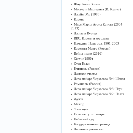
Шоу Бенни Хилла
Мастер и Маргарита (В. Бортко)
Джейн Эйр (1983)
Корона
Мисс Марпл Агаты Кристи (2004-
2013)
Дживс и Вустер
BBC: Короли и королевы
Намедни. Наша эра. 1961-2003
Королева Марго (Россия)
Война и мир (2016)
Сёгун (1980)
Отец Браун
Близнецы (Россия)
Дамское счастье
Дело майора Черкасова №4: Шакал
Романовы (Россия)
Дело майора Черкасова №3: Паук
Дело майора Черкасова №2: Палач
Жуков
Мажор
9 месяцев
Если наступит завтра
Небесный суд
Государственная граница
Десятое королевство