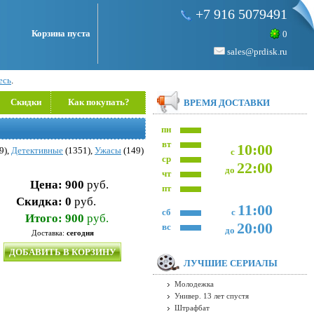
+7 916 5079491
Корзина пуста
0
sales@prdisk.ru
есь
.
Скидки
Как покупать?
ВРЕМЯ ДОСТАВКИ
пн
вт
10:00
9),
Детективные
(1351),
Ужасы
(149)
с
ср
22:00
до
чт
Цена:
900
руб.
пт
Скидка:
0
руб.
11:00
сб
с
Итого:
900
руб.
20:00
вс
до
Доставка:
сегодня
ДОБАВИТЬ В КОРЗИНУ
ЛУЧШИЕ СЕРИАЛЫ
Молодежка
Универ. 13 лет спустя
Штрафбат