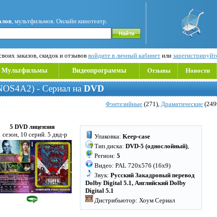
алов
, мультфильмов. Онлайн кинотеатр.
воих заказов, скидок и отзывов
войдите в личный кабинет
или
зарегистрируйт
Мультфильмы
Видеопрограммы
Отзывы
Новости
NOS4A2) - Сериал на
DVD
Фэнтезийные
(271),
Драматические
(249
5 DVD лицензия
1 сезон, 10 серий. 5 двд-р
Упаковка:
Keep-case
Тип диска:
DVD-5 (однослойный)
,
Регион:
5
Видео: PAL 720x576 (16x9)
Звук:
Русский Закадровый перевод
Dolby Digital 5.1, Английский Dolby
Digital 5.1
Дистрибьютор: Хоум Сериал