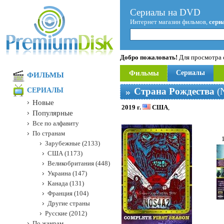
Сериалы на DVD
Интернет магазин фильмов,
сери
Добро пожаловать!
Для просмотра с
Фильмы
Сериалы
ФИЛЬМЫ
Страна Рождества
(
СЕРИАЛЫ
Новые
2019 г.
США
,
Популярные
Все по алфавиту
По странам
Зарубежные (2133)
США (1173)
Великобритания (448)
Украина (147)
Канада (131)
Франция (104)
Другие страны
Русские (2012)
По жанрам