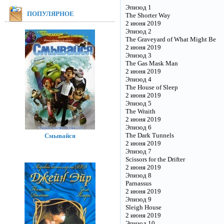
Эпизод 1
ПОПУЛЯРНОЕ
The Shorter Way
2 июня 2019
Эпизод 2
The Graveyard of What Might Be
2 июня 2019
Эпизод 3
The Gas Mask Man
2 июня 2019
Эпизод 4
The House of Sleep
2 июня 2019
Эпизод 5
The Wraith
2 июня 2019
Эпизод 6
The Dark Tunnels
Смывайся
2 июня 2019
Эпизод 7
Scissors for the Drifter
2 июня 2019
Эпизод 8
Parnassus
2 июня 2019
Эпизод 9
Sleigh House
2 июня 2019
Эпизод 10