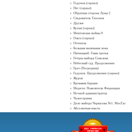
Годунов (сериал)
Пёс (сериал)
Обратная сторона Луны 2
Следователь Тихонов
Друзья
Кухня (сериал)
Ментовские войны 9
Ольга (сериал)
Оттепель
Большая маленькая ложь
Пятницкий. Глава третья
Гетеры майора Соколова
Небесный суд. Продолжение
Грач (Посредник)
Годунов. Продолжение (сериал)
Журов
Кровавая барыня
Медичи: Повелители Флоренции
Ночной администратор
Чужестранка
Дело майора Черкасова №1: МосГаз
Абсолютная власть