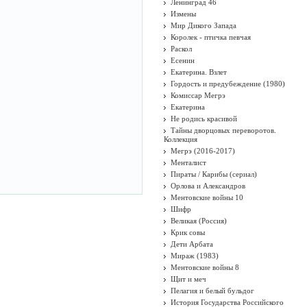
Ленинград 46
Измены
Мир Дикого Запада
Королек - птичка певчая
Раскол
Есенин
Екатерина. Взлет
Гордость и предубеждение (1980)
Комиссар Мегрэ
Екатерина
Не родись красивой
Тайны дворцовых переворотов.
Коллекция
Мегрэ (2016-2017)
Менталист
Пираты / Карибы (сериал)
Орлова и Александров
Ментовские войны 10
Шифр
Великая (Россия)
Крик совы
Дети Арбата
Мираж (1983)
Ментовские войны 8
Щит и меч
Пелагия и белый бульдог
История Государства Российского