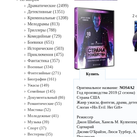
Драматические (2499)
Детективные (1351)
2 
Криминальные (1208)
Мелодрамы (813)
Триллеры (788)
Комедийные (729)
Боевики (651)
Исторические (503)
Приключения (475)
Фантастика (357)
Военные (334)
Фэнтезийные (271)
Купить
Биографии (161)
Ужасы (149)
Оригинальное название:
NOS4A2
Семейные (145)
Год производства 2019 (2 сезона)
Документальный (86)
Страна США
Жанр ужасы, фэнтези, драма, дете
Романтические (55)
Слоган «His Evil. Her Gift»
Мистика (52)
Молодежные (41)
Режиссер
Музыка (39)
Джон Шибан, Ханель М. Кулпеппер,
Сценарий
Спорт (37)
Джэми О’Брайэн, Люси Турбер, A. R
Вестерны (35)
Продюсер