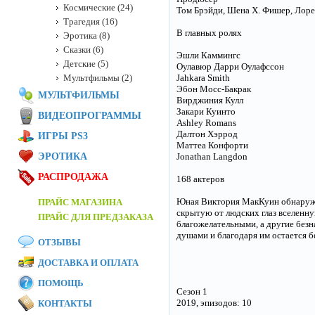
Космические (24)
Том Брэйди, Шена Х. Фишер, Лорен
Трагедия (16)
В главных ролях
Эротика (8)
Сказки (6)
Эшли Каммингс
Детские (5)
Оулавюр Дарри Оулафссон
Мультфильмы (2)
Jahkara Smith
Эбон Мосс-Бакрак
МУЛЬТФИЛЬМЫ
Вирджиния Кулл
Закари Куинто
ВИДЕОПРОГРАММЫ
Ashley Romans
Далтон Хэррод
ИГРЫ PS3
Маттеа Конфорти
ЭРОТИКА
Jonathan Langdon
РАСПРОДАЖА
168 актеров
Юная Виктория МакКуин обнаружив
ПРАЙС МАГАЗИНА
скрытую от людских глаз вселенн
ПРАЙС ДЛЯ ПРЕДЗАКАЗА
благожелательными, а другие без
душами и благодаря им остается б
ОТЗЫВЫ
ДОСТАВКА И ОПЛАТА
ПОМОЩЬ
Сезон 1
2019, эпизодов: 10
КОНТАКТЫ