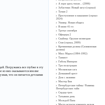
А зори здесь тихие... (2006)
Зубастики: Новый загул (сериал)
Туман 2
Преступление и наказание (сериал
2024)
Универ. Новая общага
В июне 41-го
Третье сентября
Офицеры 2
Снайпер: Оружие возмездия
Стая (сериал, 2009)
Кремниевая долина (Силиконовая
долина)
Мисс Марпл (1984-1992)
Танкист
Гибель Империи
Три полуграции
й. Погружаясь все глубже в эту
Московская сага
е из них оказываются вполне
Домашний арест
знав, что он питается детскими
Дом с лилиями
Мистер Бин
Петербургские тайны / Развязка
Петербургских тайн
Сердца трех
Татьянин день
Молодой Папа
Место встречи изменить нельзя