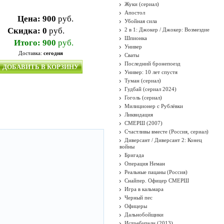
Жуки (сериал)
Апостол
Цена:
900
руб.
Убойная сила
Скидка:
0
руб.
2 в 1: Джокер / Джокер: Возмездие
Шпионка
Итого:
900
руб.
Универ
Доставка:
сегодня
Сваты
Последний бронепоезд
ДОБАВИТЬ В КОРЗИНУ
Универ: 10 лет спустя
Туман (сериал)
Гудбай (сериал 2024)
Гоголь (сериал)
Милиционер с Рублёвки
Ликвидация
СМЕРШ (2007)
Счастливы вместе (Россия, сериал)
Диверсант / Диверсант 2: Конец
войны
Бригада
Операция Неман
Реальные пацаны (Россия)
Снайпер. Офицер СМЕРШ
Игра в кальмара
Черный пес
Офицеры
Дальнобойщики
Истребители (2013)