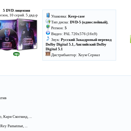
5 DVD лицензия
сезон, 10 серий. 5 двд-р
Упаковка:
Keep-case
Тип диска:
DVD-5 (однослойный)
,
Регион:
5
Видео: PAL 720x576 (16x9)
Звук:
Русский Закадровый перевод
Dolby Digital 5.1, Английский Dolby
Digital 5.1
Дистрибьютор: Хоум Сериал
ктив
 Кари Скогланд, ...
ey Pamatmat, ...