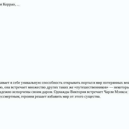
 Коррао, ...
ает в себе уникальную способность открывать портал в мир потерянных веще
ую, она встречает множество других таких же «путешественников» — некоторы
надежно испорчены своим даром. Однажды Виктория встречает Чарли Мэнкса: у
ессмертным, героиня решает избавить мир от этого существа.