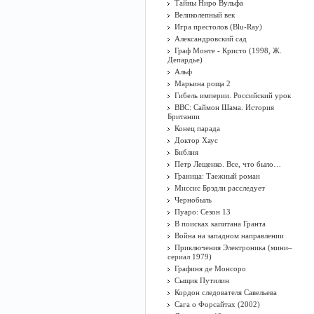
Тайны Ниро Вульфа
Великолепный век
Игра престолов (Blu-Ray)
Александровский сад
Граф Монте - Кристо (1998, Ж.
Депардье)
Альф
Марьина роща 2
Гибель империи. Российский урок
BBC: Саймон Шама. История
Британии
Конец парада
Доктор Хаус
Библия
Петр Лещенко. Все, что было…
Граница: Таежный роман
Миссис Брэдли расследует
Чернобыль
Пуаро: Сезон 13
В поисках капитана Гранта
Война на западном направлении
Приключения Электроника (мини–
сериал 1979)
Графиня де Монсоро
Сыщик Путилин
Кордон следователя Савельева
Сага о Форсайтах (2002)