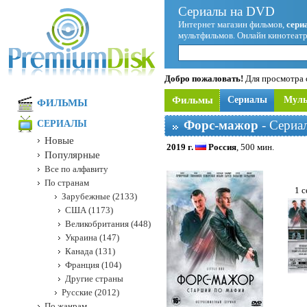
Сериалы на DVD
Интернет магазин фильмов,
сери
мультфильмов. Онлайн кинотеатр
Добро пожаловать!
Для просмотра с
Фильмы
Сериалы
Мул
ФИЛЬМЫ
Форс-мажор
- Сериа
СЕРИАЛЫ
Новые
2019 г.
Россия
, 500 мин.
Популярные
Все по алфавиту
По странам
1 с
Зарубежные (2133)
США (1173)
Великобритания (448)
Украина (147)
Канада (131)
Франция (104)
Другие страны
Русские (2012)
По жанрам