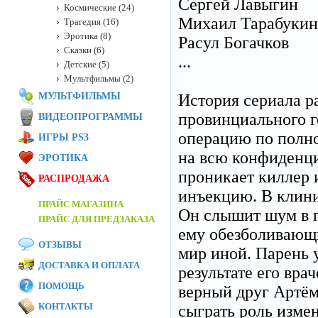
Сергей Лавыгин
Космические (24)
Михаил Тарабукин
Трагедия (16)
Эротика (8)
Расул Богачков
Сказки (6)
...
Детские (5)
Мультфильмы (2)
МУЛЬТФИЛЬМЫ
История сериала р
провинциального г
ВИДЕОПРОГРАММЫ
операцию по полн
ИГРЫ PS3
на всю конфиденци
ЭРОТИКА
проникает киллер 
РАСПРОДАЖА
инъекцию. В клини
ПРАЙС МАГАЗИНА
Он слышит шум в па
ПРАЙС ДЛЯ ПРЕДЗАКАЗА
ему обезболивающи
ОТЗЫВЫ
мир иной. Парень 
ДОСТАВКА И ОПЛАТА
результате его вр
ПОМОЩЬ
верный друг Артё
КОНТАКТЫ
сыграть роль изме