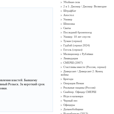
Убойная сила
2 в 1: Джокер / Джокер: Возмездие
Штрафбат
Апостол
Универ
Шпионка
Сваты
Последний бронепоезд
Универ: 10 лет спустя
Туман (сериал)
Гудбай (сериал 2024)
Гоголь (сериал)
Милиционер с Рублёвки
Ликвидация
СМЕРШ (2007)
Счастливы вместе (Россия, сериал)
Диверсант / Диверсант 2: Конец
войны
Бригада
тивления властей. Бывшему
Операция Неман
ный Розыск. За короткий срок
Реальные пацаны (Россия)
овки.
Снайпер. Офицер СМЕРШ
Игра в кальмара
Черный пес
Офицеры
Дальнобойщики
Истребители (2013)