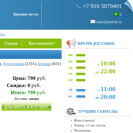
+7 916 5079491
Корзина пуста
0
sales@prdisk.ru
есь
.
Скидки
Как покупать?
ВРЕМЯ ДОСТАВКИ
пн
вт
10:00
),
Детективные
(1351),
Боевики
(651)
с
ср
22:00
до
чт
Цена:
799
руб.
пт
Скидка:
0
руб.
11:00
сб
с
Итого:
799
руб.
20:00
вс
до
Доставка:
завтра
ДОБАВИТЬ В КОРЗИНУ
ЛУЧШИЕ СЕРИАЛЫ
Жуки (сериал)
Универ. 13 лет спустя
Молодежка