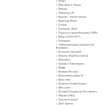
Раскол
Мир Дикого Запада
Измены
Ленинград 46
Королек - птичка певчая
Комиссар Мегрэ
Есенин
Екатерина. Взлет
Гордость и предубеждение (1980)
Мегрэ (2016-2017)
Екатерина
Тайны дворцовых переворотов.
Коллекция
Не родись красивой
Пираты / Карибы (сериал)
Менталист
Орлова и Александров
Шифр
Великая (Россия)
Ментовские войны 10
Крик совы
Пелагия и белый бульдог
Щит и меч
История Государства Российского
Мираж (1983)
Годунов (сериал)
Дети Арбата