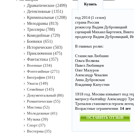
Купить
Драматические (2499)
Детективные (1351)
Криминальные (1208)
год 2014 (1 сезон)
страна Россия
Мелодрамы (813)
режиссер Вадим Дубровицкий
Триллеры (788)
сценарий Михаил Бартенев, Викто
Комедийные (729)
продюсер Вадим Дубровицкий, Иго
Боевики (651)
В главных ролях:
Исторические (503)
Приключения (475)
Станислав Любшин
Фантастика (357)
Ольга Волкова
Военные (334)
Павел Любимцев
Олег Мазуров
Фэнтезийные (271)
Александр Чекалин
Биографии (161)
Анна Дубровская
Ужасы (149)
Владимир Капустин
Семейные (145)
1918 год. Москва изнывает под те
Документальный (86)
матросу-балтийцу Александру Тре
Романтические (55)
Трепалов становится героем леген
Мистика (52)
Возрастные ограничения:
14 лет
Молодежные (41)
ОСТАВИТЬ ОТЗЫВ
Музыка (39)
Спорт (37)
Вестерны (35)