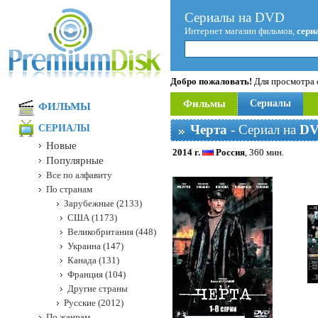
Сериалы на DVD
Интернет магазин фильмов,
сери
Добро пожаловать!
Для просмотра с
Фильмы
Сериалы
ФИЛЬМЫ
Черта
- Сериал на
D
СЕРИАЛЫ
Новые
2014 г.
Россия
, 360 мин.
Популярные
Все по алфавиту
По странам
Зарубежные (2133)
США (1173)
Великобритания (448)
Украина (147)
Канада (131)
Франция (104)
Другие страны
Русские (2012)
По жанрам