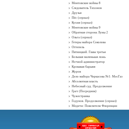
Ментовские войны 8
Следователь Тихонов
Друзья
Пёс (сериал)
Кухня (сериал)
Ментовские войны 9
Обратная сторона Луны 2
Ольга (сериал)
Гетеры майора Соколова
Оттепель
Пятницкий. Глава третья
Большая маленькая ложь
Ночной администратор
Кровавая барыня
Журов
Дело майора Черкасова №1: МосГаз
Абсолютная власть
Небесный суд. Продолжение
Грач (Посредник)
Чужестранка
Годунов. Продолжение (сериал)
Медичи: Повелители Флоренции