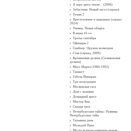
А зори здесь тихие... (2006)
Зубастики: Новый загул (сериал)
Туман 2
Преступление и наказание (сериал
2024)
Универ. Новая общага
В июне 41-го
Третье сентября
Офицеры 2
Снайпер: Оружие возмездия
Стая (сериал, 2009)
Кремниевая долина (Силиконовая
долина)
Мисс Марпл (1984-1992)
Танкист
Гибель Империи
Три полуграции
Московская сага
Дом с лилиями
Домашний арест
Мистер Бин
Сердца трех
Петербургские тайны / Развязка
Петербургских тайн
Татьянин день
Молодой Папа
Место встречи изменить нельзя