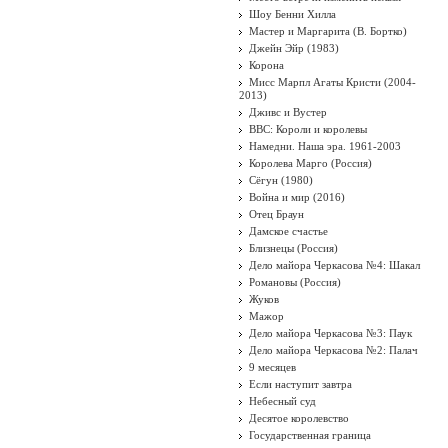
Шоу Бенни Хилла
Мастер и Маргарита (В. Бортко)
Джейн Эйр (1983)
Корона
Мисс Марпл Агаты Кристи (2004-
2013)
Дживс и Вустер
BBC: Короли и королевы
Намедни. Наша эра. 1961-2003
Королева Марго (Россия)
Сёгун (1980)
Война и мир (2016)
Отец Браун
Дамское счастье
Близнецы (Россия)
Дело майора Черкасова №4: Шакал
Романовы (Россия)
Жуков
Мажор
Дело майора Черкасова №3: Паук
Дело майора Черкасова №2: Палач
9 месяцев
Если наступит завтра
Небесный суд
Десятое королевство
Государственная граница