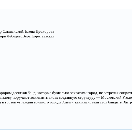
р Ольшанский, Елена Прохорова
рь Лебедев, Вера Коротаевская
ррором десятков банд, которые буквально захватили город, не встречая сопро
палову поручают возглавить вновь созданную структуру — Московский Уголов
д и грозой «граждан вольного города Хивы», как именовали себя бандиты Хитр