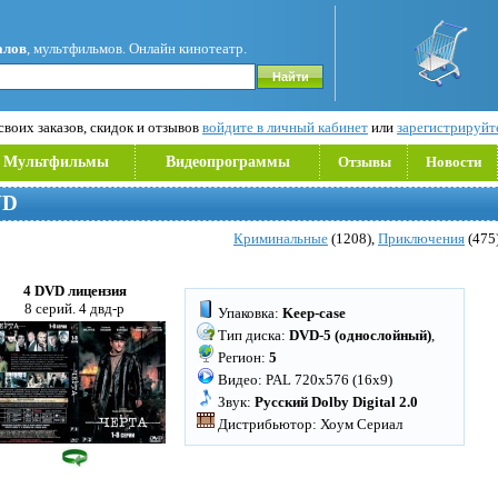
алов
, мультфильмов. Онлайн кинотеатр.
воих заказов, скидок и отзывов
войдите в личный кабинет
или
зарегистрируйт
Мультфильмы
Видеопрограммы
Отзывы
Новости
VD
Криминальные
(1208),
Приключения
(475
4 DVD лицензия
8 серий. 4 двд-р
Упаковка:
Keep-case
Тип диска:
DVD-5 (однослойный)
,
Регион:
5
Видео: PAL 720x576 (16x9)
Звук:
Русский Dolby Digital 2.0
Дистрибьютор: Хоум Сериал