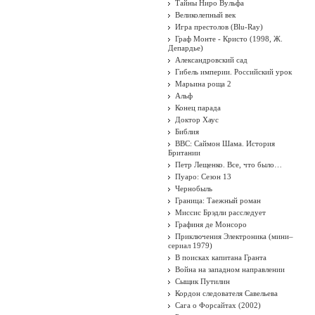
Тайны Ниро Вульфа
Великолепный век
Игра престолов (Blu-Ray)
Граф Монте - Кристо (1998, Ж.
Депардье)
Александровский сад
Гибель империи. Российский урок
Марьина роща 2
Альф
Конец парада
Доктор Хаус
Библия
BBC: Саймон Шама. История
Британии
Петр Лещенко. Все, что было…
Пуаро: Сезон 13
Чернобыль
Граница: Таежный роман
Миссис Брэдли расследует
Графиня де Монсоро
Приключения Электроника (мини–
сериал 1979)
В поисках капитана Гранта
Война на западном направлении
Сыщик Путилин
Кордон следователя Савельева
Сага о Форсайтах (2002)