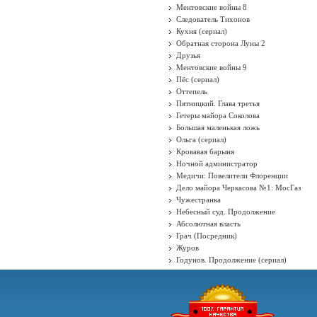
Ментовские войны 8
Следователь Тихонов
Кухня (сериал)
Обратная сторона Луны 2
Друзья
Ментовские войны 9
Пёс (сериал)
Оттепель
Пятницкий. Глава третья
Гетеры майора Соколова
Большая маленькая ложь
Ольга (сериал)
Кровавая барыня
Ночной администратор
Медичи: Повелители Флоренции
Дело майора Черкасова №1: МосГаз
Чужестранка
Небесный суд. Продолжение
Абсолютная власть
Грач (Посредник)
Журов
Годунов. Продолжение (сериал)