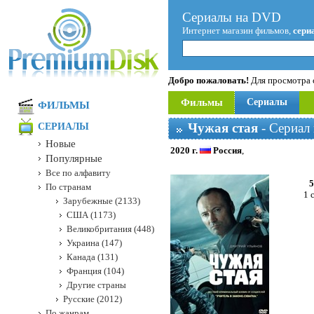
Сериалы на DVD
Интернет магазин фильмов,
сери
Добро пожаловать!
Для просмотра с
Фильмы
Сериалы
ФИЛЬМЫ
Чужая стая
- Сериал
СЕРИАЛЫ
Новые
2020 г.
Россия
,
Популярные
Все по алфавиту
5
По странам
1 
Зарубежные (2133)
США (1173)
Великобритания (448)
Украина (147)
Канада (131)
Франция (104)
Другие страны
Русские (2012)
По жанрам