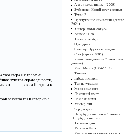
А зори здесь тихие... (2006)
Зубастики: Новый загул (сериал)
Туман 2
Преступление и наказание (сериал
2024)
Универ. Новая общага
В июне 41-го
Третье сентября
Офицеры 2
Снайпер: Оружие возмездия
Стая (сериал, 2009)
Кремниевая долина (Силиконовая
долина)
Мисс Марпл (1984-1992)
Танкист
а характера Шатрова: он –
Гибель Империи
ённое чувство справедливости,
Три полуграции
ельница, – и привела Шатрова в
Московская сага
Домашний арест
тров ввязывается в историю с
Дом с лилиями
Мистер Бин
Сердца трех
Петербургские тайны / Развязка
Петербургских тайн
Татьянин день
Молодой Папа
Место встречи изменить нельзя