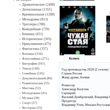
Драматические (2499)
Детективные (1351)
Криминальные (1208)
Мелодрамы (813)
Триллеры (788)
Комедийные (729)
Боевики (651)
Исторические (503)
Приключения (475)
Фантастика (357)
Военные (334)
Купить
Фэнтезийные (271)
Биографии (161)
Ужасы (149)
Год производства 2020 (2 сезона)
Семейные (145)
Страна Россия
Жанр драма, боевик
Документальный (86)
Романтические (55)
Режиссер
Мистика (52)
Александр Калугин
Молодежные (41)
Сценарий
Василий Домбровский, Владимир 
Музыка (39)
Продюсер
Спорт (37)
Владимир Утин, Михаил Россолько
Вестерны (35)