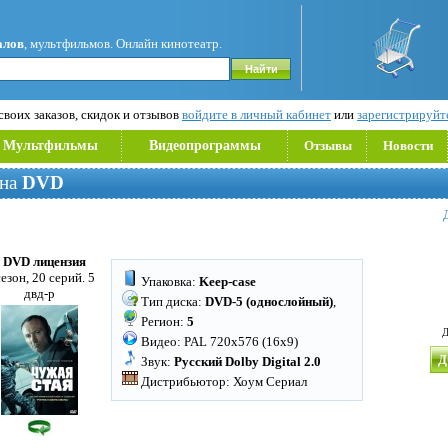
алов
, мультфильмов. Онлайн кинотеатр.
воих заказов, скидок и отзывов
войдите в личный кабинет
или
зарегистрируйт
Мультфильмы
Видеопрограммы
Отзывы
Новости
 на
DVD
 DVD лицензия
сезон, 20 серий. 5
Упаковка:
Keep-case
двд-р
Тип диска:
DVD-5 (однослойный)
,
Регион:
5
Д
Видео: PAL 720x576 (16x9)
Д
Звук:
Русский Dolby Digital 2.0
Дистрибьютор: Хоум Сериал