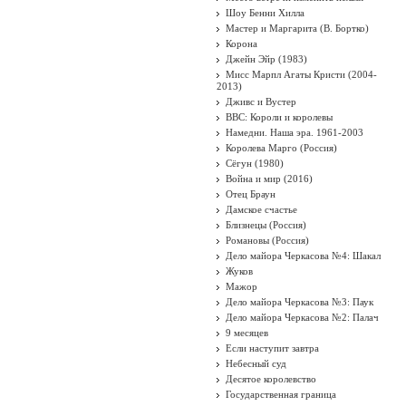
Шоу Бенни Хилла
Мастер и Маргарита (В. Бортко)
Корона
Джейн Эйр (1983)
Мисс Марпл Агаты Кристи (2004-
2013)
Дживс и Вустер
BBC: Короли и королевы
Намедни. Наша эра. 1961-2003
Королева Марго (Россия)
Сёгун (1980)
Война и мир (2016)
Отец Браун
Дамское счастье
Близнецы (Россия)
Романовы (Россия)
Дело майора Черкасова №4: Шакал
Жуков
Мажор
Дело майора Черкасова №3: Паук
Дело майора Черкасова №2: Палач
9 месяцев
Если наступит завтра
Небесный суд
Десятое королевство
Государственная граница