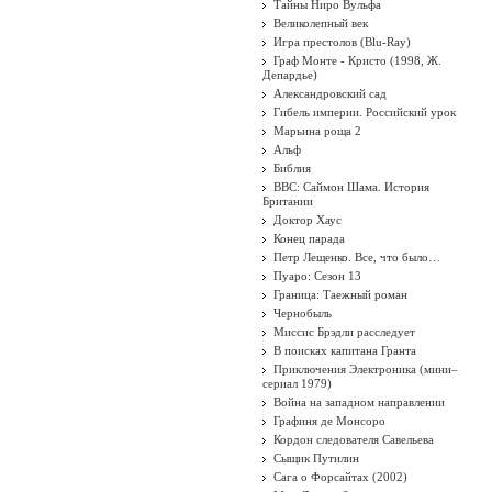
Тайны Ниро Вульфа
Великолепный век
Игра престолов (Blu-Ray)
Граф Монте - Кристо (1998, Ж.
Депардье)
Александровский сад
Гибель империи. Российский урок
Марьина роща 2
Альф
Библия
BBC: Саймон Шама. История
Британии
Доктор Хаус
Конец парада
Петр Лещенко. Все, что было…
Пуаро: Сезон 13
Граница: Таежный роман
Чернобыль
Миссис Брэдли расследует
В поисках капитана Гранта
Приключения Электроника (мини–
сериал 1979)
Война на западном направлении
Графиня де Монсоро
Кордон следователя Савельева
Сыщик Путилин
Сага о Форсайтах (2002)