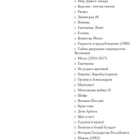
Мир Дикого Запада
Королек - птичка певчая
Раскол
Ленинград 46
Измены
Екатерина. Взлет
Есенин
Комиссар Мегрэ
Гордость и предубеждение (1980)
Тайны дворцовых переворотов.
Коллекция
Мегрэ (2016-2017)
Екатерина
Не родись красивой
Пираты / Карибы (сериал)
Орлова и Александров
Менталист
Ментовские войны 10
Шифр
Великая (Россия)
Крик совы
Дети Арбата
Щит и меч
Годунов (сериал)
Пелагия и белый бульдог
История Государства Российского
Мираж (1983)