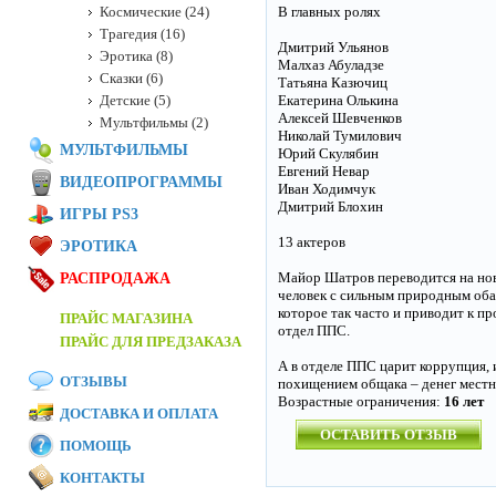
Космические (24)
В главных ролях
Трагедия (16)
Дмитрий Ульянов
Эротика (8)
Малхаз Абуладзе
Сказки (6)
Татьяна Казючиц
Детские (5)
Екатерина Олькина
Алексей Шевченков
Мультфильмы (2)
Николай Тумилович
МУЛЬТФИЛЬМЫ
Юрий Скулябин
Евгений Невар
ВИДЕОПРОГРАММЫ
Иван Ходимчук
Дмитрий Блохин
ИГРЫ PS3
13 актеров
ЭРОТИКА
Майор Шатров переводится на нов
РАСПРОДАЖА
человек с сильным природным оба
которое так часто и приводит к пр
ПРАЙС МАГАЗИНА
отдел ППС.
ПРАЙС ДЛЯ ПРЕДЗАКАЗА
А в отделе ППС царит коррупция, 
ОТЗЫВЫ
похищением общака – денег местн
Возрастные ограничения:
16 лет
ДОСТАВКА И ОПЛАТА
ОСТАВИТЬ ОТЗЫВ
ПОМОЩЬ
КОНТАКТЫ