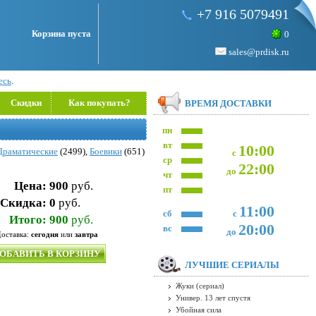
+7 916 5079491
Корзина пуста
0
sales@prdisk.ru
есь
.
Скидки
Как покупать?
ВРЕМЯ ДОСТАВКИ
пн
вт
10:00
Драматические
(2499),
Боевики
(651)
с
ср
22:00
до
чт
Цена:
900
руб.
пт
Скидка:
0
руб.
11:00
сб
с
Итого:
900
руб.
20:00
вс
до
оставка:
сегодня
или
завтра
ОБАВИТЬ В КОРЗИНУ
ЛУЧШИЕ СЕРИАЛЫ
Жуки (сериал)
Универ. 13 лет спустя
Убойная сила