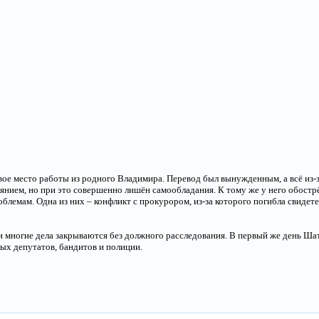
ое место работы из родного Владимира. Перевод был вынужденным, а всё из-з
янием, но при это совершенно лишён самообладания. К тому же у него обостр
облемам. Одна из них – конфликт с прокурором, из-за которого погибла свидет
и многие дела закрываются без должного расследования. В первый же день Ша
ых депутатов, бандитов и полиции.