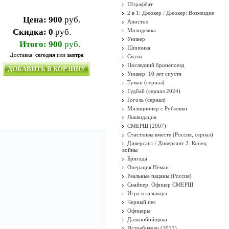
Штрафбат
2 в 1: Джокер / Джокер: Возмездие
Цена:
900
руб.
Апостол
Скидка:
0
руб.
Молодежка
Универ
Итого:
900
руб.
Шпионка
Доставка:
сегодня
или
завтра
Сваты
Последний бронепоезд
ДОБАВИТЬ В КОРЗИНУ
Универ: 10 лет спустя
Туман (сериал)
Гудбай (сериал 2024)
Гоголь (сериал)
Милиционер с Рублёвки
Ликвидация
СМЕРШ (2007)
Счастливы вместе (Россия, сериал)
Диверсант / Диверсант 2: Конец
войны
Бригада
Операция Неман
Реальные пацаны (Россия)
Снайпер. Офицер СМЕРШ
Игра в кальмара
Черный пес
Офицеры
Дальнобойщики
Истребители (2013)