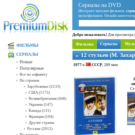
Сериалы на DVD
Интернет магазин фильмов,
сери
мультфильмов. Онлайн кинотеатр
Добро пожаловать!
Для просмотра с
Фильмы
Сериалы
Мул
ФИЛЬМЫ
12 стульев (М. Захар
СЕРИАЛЫ
Новые
1977 г.
СССР
, 289 мин.
Популярные
Все по алфавиту
По странам
ли
Зарубежные (2133)
Се
США (1173)
Великобритания (448)
Украина (147)
Канада (131)
Франция (104)
Другие страны
Русские (2012)
По жанрам