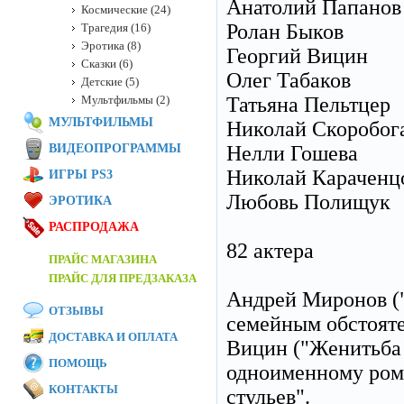
Анатолий Папанов
Космические (24)
Ролан Быков
Трагедия (16)
Эротика (8)
Георгий Вицин
Сказки (6)
Олег Табаков
Детские (5)
Мультфильмы (2)
Татьяна Пельтцер
МУЛЬТФИЛЬМЫ
Николай Скоробог
ВИДЕОПРОГРАММЫ
Нелли Гошева
Николай Караченц
ИГРЫ PS3
Любовь Полищук
ЭРОТИКА
РАСПРОДАЖА
82 актера
ПРАЙС МАГАЗИНА
ПРАЙС ДЛЯ ПРЕДЗАКАЗА
Андрей Миронов ("
ОТЗЫВЫ
семейным обстояте
ДОСТАВКА И ОПЛАТА
Вицин ("Женитьба 
ПОМОЩЬ
одноименному ром
КОНТАКТЫ
стульев".