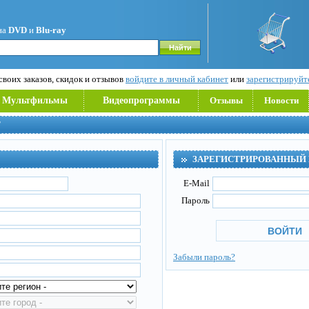
на
DVD
и
Blu-ray
воих заказов, скидок и отзывов
войдите в личный кабинет
или
зарегистрируйт
Мультфильмы
Видеопрограммы
Отзывы
Новости
Т
ЗАРЕГИСТРИРОВАННЫЙ
E-Mail
Пароль
Забыли пароль?