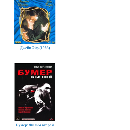
Джейн Эйр (1983)
Бумер: Фильм второй