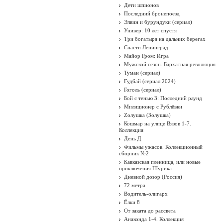
Дети шпионов
Последний бронепоезд
Элвин и бурундуки (сериал)
Универ: 10 лет спустя
Три богатыря на дальних берегах
Спасти Ленинград
Майор Гром: Игра
Мужской сезон. Бархатная революция
Туман (сериал)
Гудбай (сериал 2024)
Гоголь (сериал)
Бой с тенью 3: Последний раунд
Милиционер с Рублёвки
Zолушка (Золушка)
Кошмар на улице Вязов 1-7.
Коллекция
День Д
Фильмы ужасов. Коллекционный
сборник №2
Кавказская пленница, или новые
приключения Шурика
Дневной дозор (Россия)
72 метра
Водитель-олигарх
Ёлки 8
От заката до рассвета
Анаконда 1-4. Коллекция