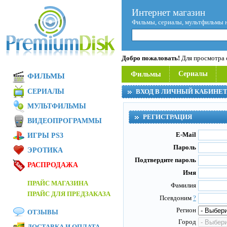
Интернет магазин
Фильмы, сериалы, мультфильмы 
Добро пожаловать!
Для просмотра с
Фильмы
Сериалы
ФИЛЬМЫ
СЕРИАЛЫ
ВХОД В ЛИЧНЫЙ КАБИНЕ
МУЛЬТФИЛЬМЫ
РЕГИСТРАЦИЯ
ВИДЕОПРОГРАММЫ
E-Mail
ИГРЫ PS3
Пароль
ЭРОТИКА
Подтвердите пароль
РАСПРОДАЖА
Имя
ПРАЙС МАГАЗИНА
Фамилия
ПРАЙС ДЛЯ ПРЕДЗАКАЗА
Псевдоним
?
Регион
ОТЗЫВЫ
Город
ДОСТАВКА И ОПЛАТА