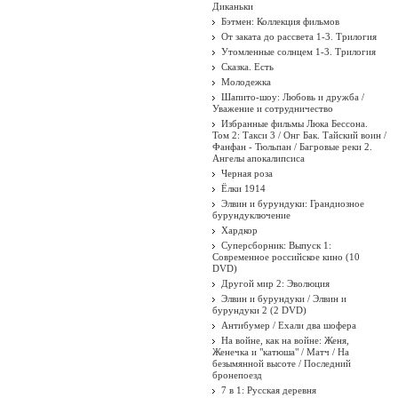
Диканьки
Бэтмен: Коллекция фильмов
От заката до рассвета 1-3. Трилогия
Утомленные солнцем 1-3. Трилогия
Сказка. Есть
Молодежка
Шапито-шоу: Любовь и дружба /
Уважение и сотрудничество
Избранные фильмы Люка Бессона.
Том 2: Такси 3 / Онг Бак. Тайский воин /
Фанфан - Тюльпан / Багровые реки 2.
Ангелы апокалипсиса
Черная роза
Ёлки 1914
Элвин и бурундуки: Грандиозное
бурундуключение
Хардкор
Суперсборник: Выпуск 1:
Современное российское кино (10
DVD)
Другой мир 2: Эволюция
Элвин и бурундуки / Элвин и
бурундуки 2 (2 DVD)
Антибумер / Ехали два шофера
На войне, как на войне: Женя,
Женечка и "катюша" / Матч / На
безымянной высоте / Последний
бронепоезд
7 в 1: Русская деревня