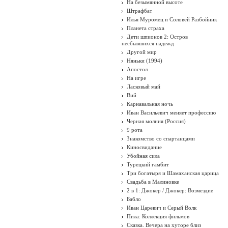
На безымянной высоте
Штрафбат
Илья Муромец и Соловей Разбойник
Планета страха
Дети шпионов 2: Остров
несбывшихся надежд
Другой мир
Няньки (1994)
Апостол
На игре
Ласковый май
Вий
Карнавальная ночь
Иван Васильевич меняет профессию
Черная молния (Россия)
9 рота
Знакомство со спартанцами
Киносвидание
Убойная сила
Турецкий гамбит
Три богатыря и Шамаханская царица
Свадьба в Малиновке
2 в 1: Джокер / Джокер: Возмездие
Бабло
Иван Царевич и Серый Волк
Пила: Коллекция фильмов
Сказка. Вечера на хуторе близ