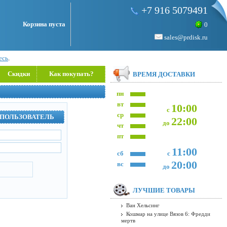
+7 916 5079491
Корзина пуста
0
sales@prdisk.ru
есь
.
Скидки
Как покупать?
ВРЕМЯ ДОСТАВКИ
пн
вт
10:00
с
ср
 ПОЛЬЗОВАТЕЛЬ
22:00
до
чт
пт
11:00
сб
с
20:00
вс
до
ЛУЧШИЕ ТОВАРЫ
Ван Хельсинг
Кошмар на улице Вязов 6: Фредди
мертв