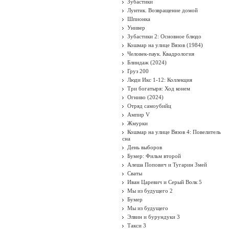
Зубастики
Лунтик. Возвращение домой
Шпионка
Универ
Зубастики 2: Основное блюдо
Кошмар на улице Вязов (1984)
Человек-паук. Квадрология
Блиндаж (2024)
Груз 200
Люди Икс 1-12: Коллекция
Три богатыря: Ход конем
Огниво (2024)
Отряд самоубийц
Ампир V
Жмурки
Кошмар на улице Вязов 4: Повелитель
сна
День выборов
Бумер: Фильм второй
Алеша Попович и Тугарин Змей
Сваты
Иван Царевич и Серый Волк 5
Мы из будущего 2
Бумер
Мы из будущего
Элвин и бурундуки 3
Такси 3