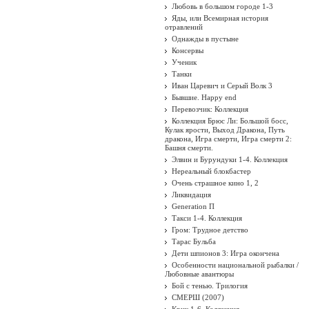
Любовь в большом городе 1-3
Яды, или Всемирная история
отравлений
Однажды в пустыне
Консервы
Ученик
Танки
Иван Царевич и Серый Волк 3
Бывшие. Happy end
Перевозчик: Коллекция
Коллекция Брюс Ли: Большой босс,
Кулак ярости, Выход Дракона, Путь
дракона, Игра смерти, Игра смерти 2:
Башня смерти.
Элвин и Бурундуки 1-4. Коллекция
Нереальный блокбастер
Очень страшное кино 1, 2
Ликвидация
Generation П
Такси 1-4. Коллекция
Гром: Трудное детство
Тарас Бульба
Дети шпионов 3: Игра окончена
Особенности национальной рыбалки /
Любовные авантюры
Бой с тенью. Трилогия
СМЕРШ (2007)