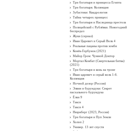
Три богатыря и принцесса Египта
Три богатыря. Коллекция
Зубастики: Квадрология
Тайна четырех принцесс
Три богатыря и Наследница престола
Полицейский с Рублёвки. Новогодний
беспредел
Жуки (сериал)
Иван Царевич и Серый Волк 4
Реальные пацаны против зомби
Конёк-Горбунок (2021)
Майор Гром: Чумной Доктор
Мортал Комбат (Смертельная битва)
(2021)
Три богатыря и конь на троне
Иван царевич и серый волк 1-6.
Коллекция
Ночной дозор (Россия)
Элвин и бурундуки: Секрет
пасхального бурундука
Ёлки 9
Такси
Такси 4
Нюрнберг (2023, Россия)
Три богатыря и Пуп Земли
Холоп 2
Универ. 13 лет спустя