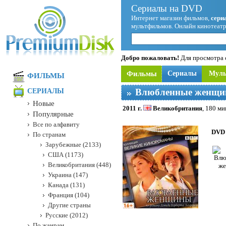
Сериалы на DVD
Интернет магазин фильмов,
сери
мультфильмов. Онлайн кинотеатр
Добро пожаловать!
Для просмотра с
Фильмы
Сериалы
Мул
ФИЛЬМЫ
Влюбленные женщ
СЕРИАЛЫ
Новые
2011 г.
Великобритания
, 180 ми
Популярные
Все по алфавиту
DVD 
По странам
Зарубежные (2133)
США (1173)
Великобритания (448)
Украина (147)
Канада (131)
Франция (104)
Другие страны
Русские (2012)
По жанрам