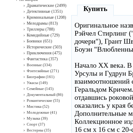
Драматические (2499)
Купить
Детективные (1351)
Криминальные (1208)
Мелодрамы (813)
Оригинальное наз
Триллеры (788)
Рэйчел Стирлинг (
Комедийные (729)
дочери"), Грант Ш
Боевики (651)
Исторические (503)
Боуэн "Влюбленны
Приключения (475)
Фантастика (357)
Начало XX века. В
Военные (334)
Фэнтезийные (271)
Урсулы и Гудрун Б
Биографии (161)
взаимоотношений с
Ужасы (149)
Геральдом Кричем.
Семейные (145)
Документальный (86)
отдавшись роковой
Романтические (55)
оказались у края 
Мистика (52)
Дополнительные м
Молодежные (41)
Музыка (39)
Коллекционное изд
Спорт (37)
16 см х 16 см с 2
Вестерны (35)