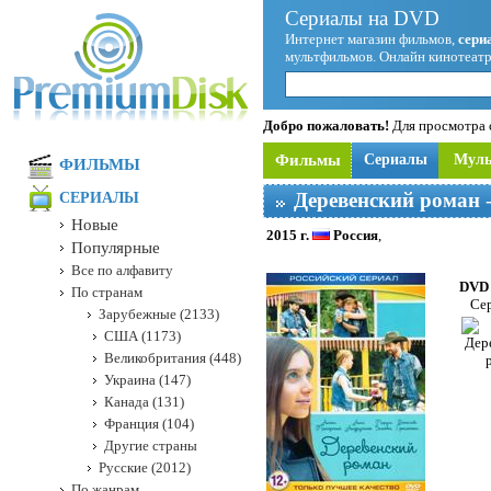
Сериалы на DVD
Интернет магазин фильмов,
сери
мультфильмов. Онлайн кинотеатр
Добро пожаловать!
Для просмотра с
Фильмы
Сериалы
Мул
ФИЛЬМЫ
Деревенский роман
-
СЕРИАЛЫ
Новые
2015 г.
Россия
,
Популярные
Все по алфавиту
DVD 
По странам
Сер
Зарубежные (2133)
США (1173)
Великобритания (448)
Украина (147)
Канада (131)
Франция (104)
Другие страны
Русские (2012)
По жанрам