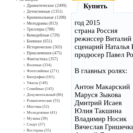
Купить
Драматические (2499)
Детективные (1351)
Криминальные (1208)
год 2015
Мелодрамы (813)
страна Россия
Триллеры (788)
Комедийные (729)
режиссер Виталий
Боевики (651)
сценарий Наталья 
Исторические (503)
Приключения (475)
продюсер Павел Р
Фантастика (357)
Военные (334)
В главных ролях:
Фэнтезийные (271)
Биографии (161)
Ужасы (149)
Антон Макарский
Семейные (145)
Маруся Зыкова
Документальный (86)
Романтические (55)
Дмитрий Исаев
Мистика (52)
Юлия Такшина
Молодежные (41)
Владимир Носик
Музыка (39)
Спорт (37)
Вячеслав Гришечк
Вестерны (35)