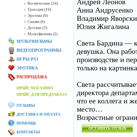
Андрей Леонов
Космические (24)
Анна Андрусенко
Трагедия (16)
Эротика (8)
Владимир Яворск
Сказки (6)
Юлия Жигалина
Детские (5)
Мультфильмы (2)
МУЛЬТФИЛЬМЫ
Света Бардина — к
девушка. Она работ
ВИДЕОПРОГРАММЫ
производстве и пе
ИГРЫ PS3
только на картинка
ЭРОТИКА
РАСПРОДАЖА
Света рассчитывае
ПРАЙС МАГАЗИНА
директора департам
ПРАЙС ДЛЯ ПРЕДЗАКАЗА
что ее коллега и 
ОТЗЫВЫ
место…
ДОСТАВКА И ОПЛАТА
Возрастные огран
ПОМОЩЬ
ОСТАВИТЬ ОТЗЫВ
КОНТАКТЫ