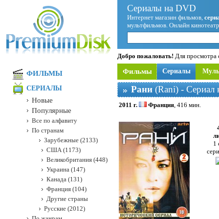
Сериалы на DVD
Интернет магазин фильмов,
сери
мультфильмов. Онлайн кинотеатр
Добро пожаловать!
Для просмотра с
Фильмы
Сериалы
Мул
ФИЛЬМЫ
Рани
(Rani) - Сериал
СЕРИАЛЫ
Новые
2011 г.
Франция
, 416 мин.
Популярные
Все по алфавиту
По странам
л
Зарубежные (2133)
1 
США (1173)
сери
Великобритания (448)
Украина (147)
Канада (131)
Франция (104)
Другие страны
Русские (2012)
По жанрам