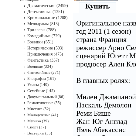
Купить
Драматические (2499)
Детективные (1351)
Криминальные (1208)
Оригинальное наз
Мелодрамы (813)
год 2011 (1 сезон)
Триллеры (788)
Комедийные (729)
страна Франция
Боевики (651)
режиссер Арно Се
Исторические (503)
Приключения (475)
сценарий Югетт М
Фантастика (357)
продюсер Ален Кле
Военные (334)
Фэнтезийные (271)
Биографии (161)
В главных ролях:
Ужасы (149)
Семейные (145)
Милен Джампаной
Документальный (86)
Романтические (55)
Паскаль Демолон
Мистика (52)
Реми Бише
Молодежные (41)
Жан-Юг Англад
Музыка (39)
Спорт (37)
Яэль Абекассис
Вестерны (35)