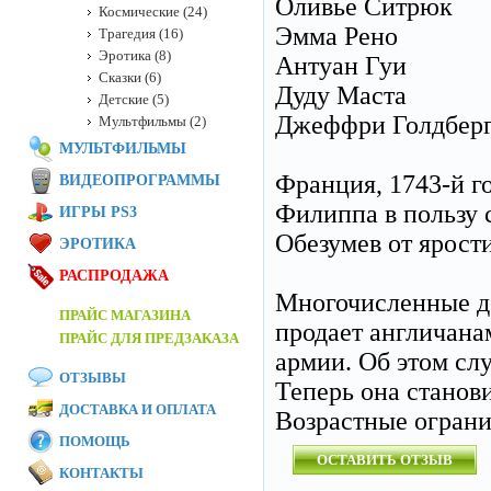
Оливье Ситрюк
Космические (24)
Эмма Рено
Трагедия (16)
Эротика (8)
Антуан Гуи
Сказки (6)
Дуду Маста
Детские (5)
Джеффри Голдбер
Мультфильмы (2)
МУЛЬТФИЛЬМЫ
Франция, 1743-й г
ВИДЕОПРОГРАММЫ
Филиппа в пользу
ИГРЫ PS3
Обезумев от ярост
ЭРОТИКА
РАСПРОДАЖА
Многочисленные д
ПРАЙС МАГАЗИНА
продает англичана
ПРАЙС ДЛЯ ПРЕДЗАКАЗА
армии. Об этом сл
ОТЗЫВЫ
Теперь она станов
ДОСТАВКА И ОПЛАТА
Возрастные огран
ПОМОЩЬ
ОСТАВИТЬ ОТЗЫВ
КОНТАКТЫ