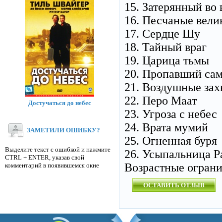
15. Затерянный во
16. Песчаные вел
17. Сердце Шу
18. Тайный враг
19. Царица тьмы
20. Пропавший са
21. Воздушные зах
22. Перо Маат
Достучаться до небес
23. Угроза с небес
24. Врата мумий
ЗАМЕТИЛИ ОШИБКУ?
25. Огненная буря
Выделите текст с ошибкой и нажмите
26. Усыпальница Р
CTRL + ENTER, указав свой
Возрастные огран
комментарий в появившемся окне
ОСТАВИТЬ ОТЗЫВ