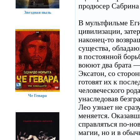
продюсер Сабрина
Звездная пыль
В мультфильме Еги
цивилизации, зате
наконец-то возвра
существа, обладаю
в постоянной борь
воюют два брата —
Эксатон, со сторо
готовят их к после
человеческого род
Че Гевара
унаследовав безгр
Лео узнает не сраз
меняется. Оказавши
справляться по-но
магии, но и в обы