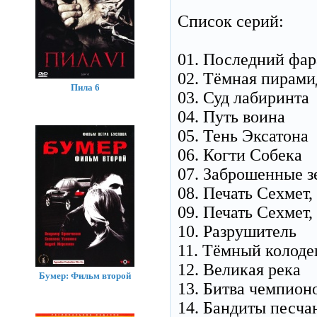
Список серий:
01. Последний фа
02. Тёмная пирами
Пила 6
03. Суд лабиринта
04. Путь воина
05. Тень Эксатона
06. Когти Собека
07. Заброшенные з
08. Печать Сехмет,
09. Печать Сехмет,
10. Разрушитель
11. Тёмный колоде
12. Великая река
Бумер: Фильм второй
13. Битва чемпион
14. Бандиты песча