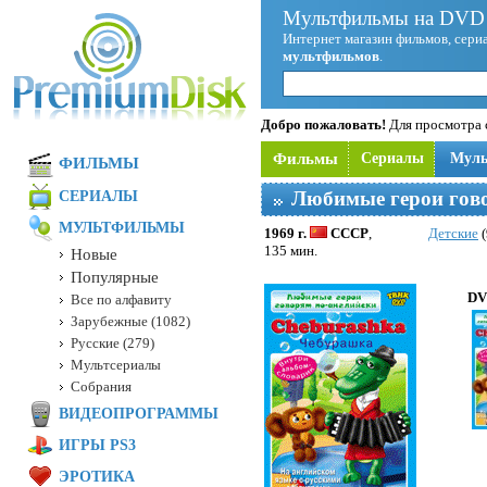
Мультфильмы на DVD 
Интернет магазин фильмов, сериа
мультфильмов
.
Добро пожаловать!
Для просмотра с
Фильмы
Сериалы
Мул
ФИЛЬМЫ
Любимые герои гово
СЕРИАЛЫ
МУЛЬТФИЛЬМЫ
1969 г.
СССР
,
Детские
(
135 мин.
Новые
Популярные
DV
Все по алфавиту
Зарубежные (1082)
Русские (279)
Мультсериалы
Собрания
ВИДЕОПРОГРАММЫ
ИГРЫ PS3
ЭРОТИКА