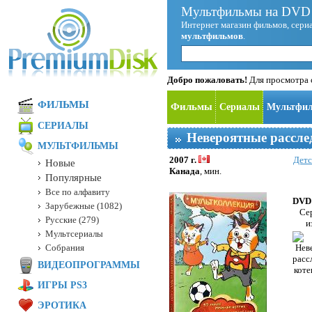
Мультфильмы на DVD 
Интернет магазин фильмов, сериа
мультфильмов
.
Добро пожаловать!
Для просмотра с
ФИЛЬМЫ
Фильмы
Сериалы
Мультфи
СЕРИАЛЫ
Невероятные рассле
МУЛЬТФИЛЬМЫ
2007 г.
Детс
Новые
Канада
, мин.
Популярные
Все по алфавиту
DVD 
Зарубежные (1082)
Се
Русские (279)
и
Мультсериалы
Собрания
ВИДЕОПРОГРАММЫ
ИГРЫ PS3
ЭРОТИКА