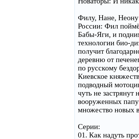
Новаторы: И никак
Филу, Нане, Неону
России: Фил поймё
Бабы-Яги, и подни
технологии био-ди
получит благодарно
деревню от печене
по русскому бездо
Киевское княжест
подводный мотоцик
чуть не застрянут 
вооруженных папу
множество новых в
Серии:
01. Как надуть пр