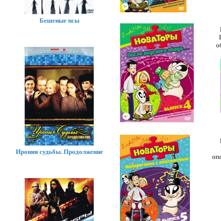
Бешеные псы
о
Ирония судьбы. Продолжение
оп