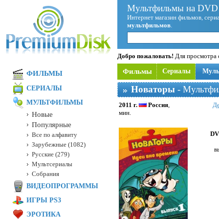
Мультфильмы на DVD 
Интернет магазин фильмов, сериа
мультфильмов
.
Добро пожаловать!
Для просмотра с
Фильмы
Сериалы
Мул
ФИЛЬМЫ
Новаторы
- Мультфи
СЕРИАЛЫ
МУЛЬТФИЛЬМЫ
2011 г.
Россия
,
Д
мин.
Новые
Популярные
DV
Все по алфавиту
Зарубежные (1082)
в
Русские (279)
Мультсериалы
Собрания
ВИДЕОПРОГРАММЫ
ИГРЫ PS3
ЭРОТИКА