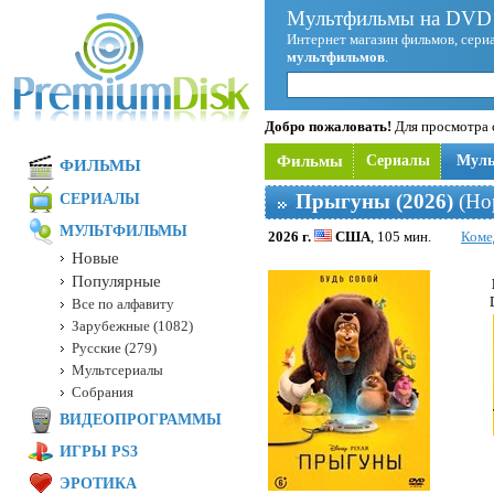
Мультфильмы на DVD 
Интернет магазин фильмов, сериа
мультфильмов
.
Добро пожаловать!
Для просмотра с
Фильмы
Сериалы
Мул
ФИЛЬМЫ
Прыгуны (2026)
(Hop
СЕРИАЛЫ
МУЛЬТФИЛЬМЫ
2026 г.
США
, 105 мин.
Коме
Новые
Популярные
Все по алфавиту
Зарубежные (1082)
Русские (279)
Мультсериалы
Собрания
ВИДЕОПРОГРАММЫ
ИГРЫ PS3
ЭРОТИКА