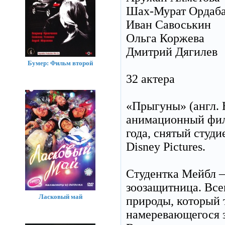
Шах-Мурат Ордаб
Иван Савоськин
Ольга Коржева
Дмитрий Дягилев
Бумер: Фильм второй
32 актера
«Прыгуны» (англ.
анимационный фил
года, снятый студи
Disney Pictures.
Студентка Мейбл 
зоозащитница. Все
Ласковый май
природы, который 
намеревающегося з