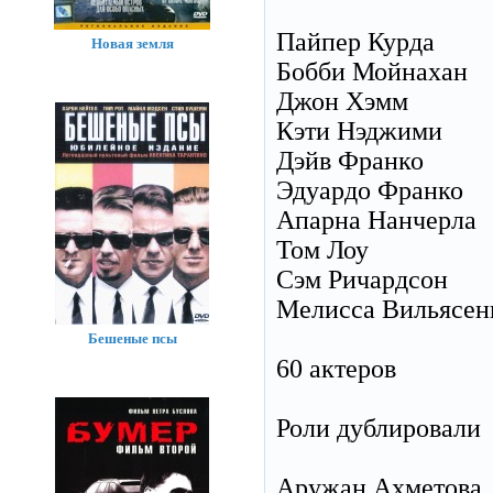
Пайпер Курда
Новая земля
Бобби Мойнахан
Джон Хэмм
Кэти Нэджими
Дэйв Франко
Эдуардо Франко
Апарна Нанчерла
Том Лоу
Сэм Ричардсон
Мелисса Вильясен
Бешеные псы
60 актеров
Роли дублировали
Аружан Ахметова