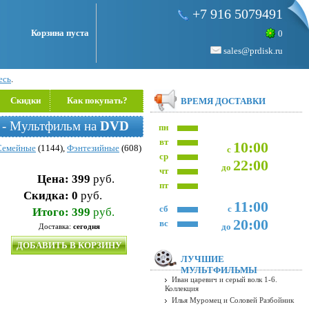
+7 916 5079491
Корзина пуста
0
sales@prdisk.ru
есь
.
Скидки
Как покупать?
ВРЕМЯ ДОСТАВКИ
) - Мультфильм на
DVD
пн
вт
10:00
Семейные
(1144),
Фэнтезийные
(608)
с
ср
22:00
до
чт
Цена:
399
руб.
пт
Скидка:
0
руб.
11:00
сб
с
Итого:
399
руб.
20:00
вс
до
Доставка:
сегодня
ДОБАВИТЬ В КОРЗИНУ
ЛУЧШИЕ
МУЛЬТФИЛЬМЫ
Иван царевич и серый волк 1-6.
Коллекция
Илья Муромец и Соловей Разбойник