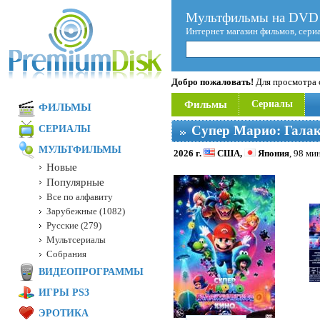
Мультфильмы на DVD 
Интернет магазин фильмов, сери
Добро пожаловать!
Для просмотра с
Фильмы
Сериалы
ФИЛЬМЫ
Супер Марио: Галак
СЕРИАЛЫ
МУЛЬТФИЛЬМЫ
2026 г.
США,
Япония
, 98 мин
Новые
Популярные
Все по алфавиту
Зарубежные (1082)
Русские (279)
Мультсериалы
Собрания
ВИДЕОПРОГРАММЫ
ИГРЫ PS3
ЭРОТИКА