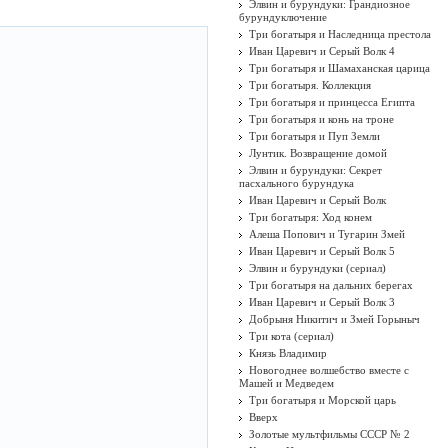
Элвин и бурундуки: Грандиозное
бурундуключение
Три богатыря и Наследница престола
Иван Царевич и Серый Волк 4
Три богатыря и Шамаханская царица
Три богатыря. Коллекция
Три богатыря и принцесса Египта
Три богатыря и конь на троне
Три богатыря и Пуп Земли
Лунтик. Возвращение домой
Элвин и бурундуки: Секрет
пасхального бурундука
Иван Царевич и Серый Волк
Три богатыря: Ход конем
Алеша Попович и Тугарин Змей
Иван Царевич и Серый Волк 5
Элвин и бурундуки (сериал)
Три богатыря на дальних берегах
Иван Царевич и Серый Волк 3
Добрыня Никитич и Змей Горыныч
Три кота (сериал)
Князь Владимир
Новогоднее волшебство вместе с
Машей и Медведем
Три богатыря и Морской царь
Вверх
Золотые мультфильмы СССР № 2