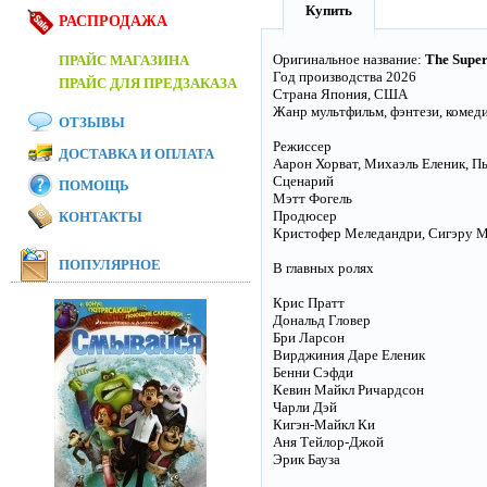
Купить
РАСПРОДАЖА
Оригинальное название:
The Supe
ПРАЙС МАГАЗИНА
Год производства 2026
ПРАЙС ДЛЯ ПРЕДЗАКАЗА
Страна Япония, США
Жанр мультфильм, фэнтези, комед
ОТЗЫВЫ
Режиссер
ДОСТАВКА И ОПЛАТА
Аарон Хорват, Михаэль Еленик, Пье
Сценарий
ПОМОЩЬ
Мэтт Фогель
Продюсер
КОНТАКТЫ
Кристофер Меледандри, Сигэру Ми
ПОПУЛЯРНОЕ
В главных ролях
Крис Пратт
Дональд Гловер
Бри Ларсон
Вирджиния Даре Еленик
Бенни Сэфди
Кевин Майкл Ричардсон
Чарли Дэй
Кигэн-Майкл Ки
Аня Тейлор-Джой
Эрик Бауза