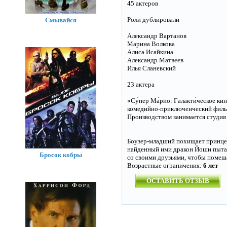
45 актеров
Роли дублировали
Смывайся
Александр Вартанов
Марина Волкова
Алиса Исайкина
Александр Матвеев
Илья Сланевский
23 актера
«Су́пер Ма́рио: Галакти́ческое к
комедийно-приключенческий фильм,
Производством занимается студия I
Боузер-младший похищает принцес
найденный ими дракон Йоши пытаю
Бросок кобры
со своими друзьями, чтобы помеш
Возрастные ограничения:
6 лет
ОСТАВИТЬ ОТЗЫВ