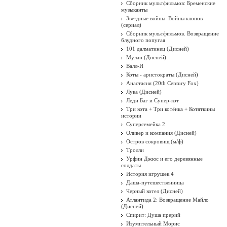
Сборник мультфильмов: Бременские
музыканты
Звездные войны: Войны клонов
(сериал)
Сборник мультфильмов. Возвращение
блудного попугая
101 далматинец (Дисней)
Мулан (Дисней)
Валл-И
Коты - аристократы (Дисней)
Анастасия (20th Century Fox)
Лука (Дисней)
Леди Баг и Супер-кот
Три кота + Три котёнка + Котяткины
истории
Суперсемейка 2
Оливер и компания (Дисней)
Остров сокровищ (м/ф)
Тролли
Урфин Джюс и его деревянные
солдаты
История игрушек 4
Даша-путешественница
Черный котел (Дисней)
Атлантида 2: Возвращение Майло
(Дисней)
Спирит: Душа прерий
Изумительный Морис