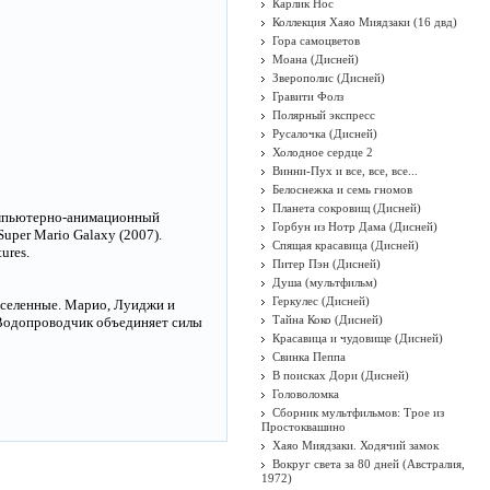
Карлик Нос
Коллекция Хаяо Миядзаки (16 двд)
Гора самоцветов
Моана (Дисней)
Зверополис (Дисней)
Гравити Фолз
Полярный экспресс
Русалочка (Дисней)
Холодное сердце 2
Винни-Пух и все, все, все...
Белоснежка и семь гномов
Планета сокровищ (Дисней)
компьютерно-анимационный
Горбун из Нотр Дама (Дисней)
uper Mario Galaxy (2007).
Спящая красавица (Дисней)
ures.
Питер Пэн (Дисней)
Душа (мультфильм)
Геркулес (Дисней)
вселенные. Марио, Луиджи и
Тайна Коко (Дисней)
 Водопроводчик объединяет силы
Красавица и чудовище (Дисней)
Свинка Пеппа
В поисках Дори (Дисней)
Головоломка
Сборник мультфильмов: Трое из
Простоквашино
Хаяо Миядзаки. Ходячий замок
Вокруг света за 80 дней (Австралия,
1972)