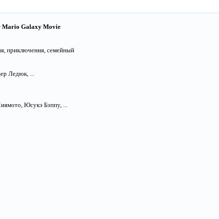
r Mario Galaxy Movie
ия, приключения, семейный
р Ледюк, ...
ямото, Юсукэ Бэппу, ...