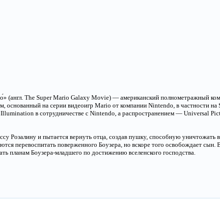
ино́» (англ. The Super Mario Galaxy Movie) — американский полнометражный 
 основанный на серии видеоигр Mario от компании Nintendo, в частности на S
llumination в сотрудничестве с Nintendo, а распространением — Universal Pict
су Розалину и пытается вернуть отца, создав пушку, способную уничтожать 
тся перевоспитать поверженного Боузера, но вскоре того освобождает сын.
ать планам Боузера-младшего по достижению вселенского господства.