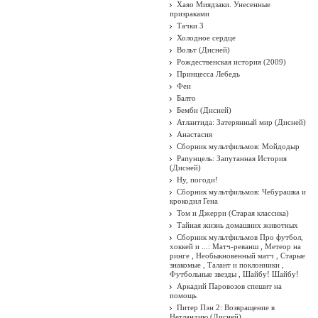
Хаяо Миядзаки. Унесенные
призраками
Тачки 3
Холодное сердце
Вольт (Дисней)
Рождественская история (2009)
Принцесса Лебедь
Феи
Балто
Бемби (Дисней)
Атлантида: Затерянный мир (Дисней)
Анастасия
Сборник мультфильмов: Мойдодыр
Рапунцель: Запутанная История
(Дисней)
Ну, погоди!
Сборник мультфильмов: Чебурашка и
крокодил Гена
Том и Джерри (Старая классика)
Тайная жизнь домашних животных
Сборник мультфильмов Про футбол,
хоккей и ...: Матч-реванш , Метеор на
ринге , Необыкновенный матч , Старые
знакомые , Талант и поклонники ,
Футбольные звезды , Шайбу! Шайбу!
Аркадий Паровозов спешит на
помощь
Питер Пэн 2: Возвращение в
Нетландию (Дисней)