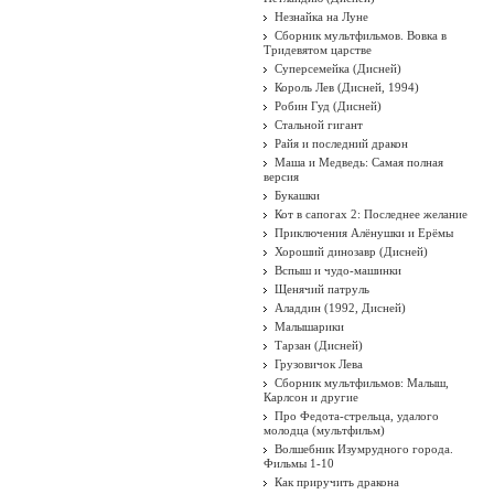
Незнайка на Луне
Сборник мультфильмов. Вовка в
Тридевятом царстве
Суперсемейка (Дисней)
Король Лев (Дисней, 1994)
Робин Гуд (Дисней)
Стальной гигант
Райя и последний дракон
Маша и Медведь: Самая полная
версия
Букашки
Кот в сапогах 2: Последнее желание
Приключения Алёнушки и Ерёмы
Хороший динозавр (Дисней)
Вспыш и чудо-машинки
Щенячий патруль
Аладдин (1992, Дисней)
Малышарики
Тарзан (Дисней)
Грузовичок Лева
Сборник мультфильмов: Малыш,
Карлсон и другие
Про Федота-стрельца, удалого
молодца (мультфильм)
Волшебник Изумрудного города.
Фильмы 1-10
Как приручить дракона