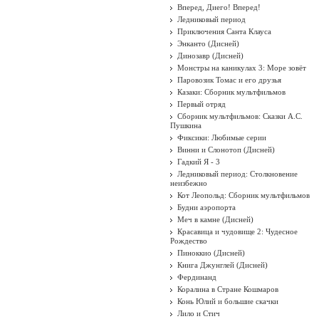
Вперед, Диего! Вперед!
Ледниковый период
Приключения Санта Клауса
Энканто (Дисней)
Динозавр (Дисней)
Монстры на каникулах 3: Море зовёт
Паровозик Томас и его друзья
Казаки: Сборник мультфильмов
Первый отряд
Сборник мультфильмов: Сказки А.С.
Пушкина
Фиксики: Любимые серии
Винни и Слонотоп (Дисней)
Гадкий Я - 3
Ледниковый период: Столкновение
неизбежно
Кот Леопольд: Сборник мультфильмов
Будни аэропорта
Меч в камне (Дисней)
Красавица и чудовище 2: Чудесное
Рождество
Пиноккио (Дисней)
Книга Джунглей (Дисней)
Фердинанд
Коралина в Стране Кошмаров
Конь Юлий и большие скачки
Лило и Стич