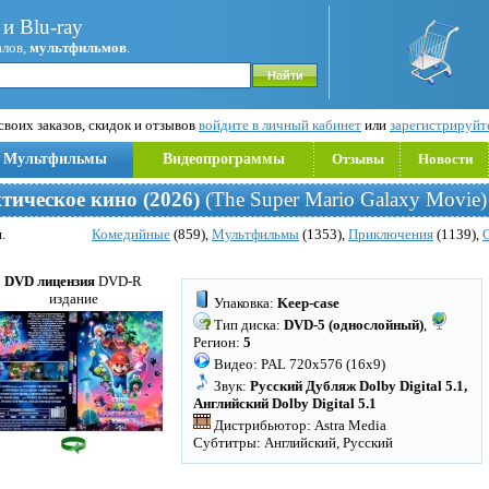
и Blu-ray
алов,
мультфильмов
.
воих заказов, скидок и отзывов
войдите в личный кабинет
или
зарегистрируйт
Мультфильмы
Видеопрограммы
Отзывы
Новости
тическое кино (2026)
(The Super Mario Galaxy Movie
.
Комедийные
(859),
Мультфильмы
(1353),
Приключения
(1139),
DVD лицензия
DVD-R
издание
Упаковка:
Keep-case
Тип диска:
DVD-5 (однослойный)
,
Регион:
5
Видео: PAL 720x576 (16x9)
Звук:
Русский Дубляж Dolby Digital 5.1,
Английский Dolby Digital 5.1
Дистрибьютор: Astra Media
Субтитры: Английский, Русский