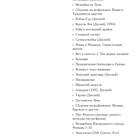
Незнайка на Луне
Сборник мультфильмов. Вовка в
Тридевятом царстве
Робин Гуд (Дисней)
Король Лев (Дисней, 1994)
Райя и последний дракон
Стальной гигант
Суперсемейка (Дисней)
Маша и Медведь: Самая полная
версия
Кот в сапогах 2: Последнее желание
Букашки
Приключения Алёнушки и Ерёмы
Вспыш и чудо-машинки
Хороший динозавр (Дисней)
Малышарики
Щенячий патруль
Аладдин (1992, Дисней)
Тарзан (Дисней)
Грузовичок Лева
Сборник мультфильмов: Малыш,
Карлсон и другие
Про Федота-стрельца, удалого
молодца (мультфильм)
Волшебник Изумрудного города.
Фильмы 1-10
Анастасия (20th Century Fox)