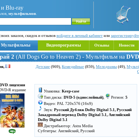
и Blu-ray
алов,
мультфильмов
.
воих заказов, скидок и отзывов
войдите в личный кабинет
или
зарегистрируйт
Мультфильмы
Видеопрограммы
Отзывы
Новости
рай 2
(All Dogs Go to Heaven 2) - Мультфильм на
DV
ия,
Детские
(969),
Комедийные
(859),
Мелодрамы
(49),
Мульт
DVD лицензия
DVD-R издание
Упаковка:
Keep-case
Тип диска:
DVD-5 (однослойный)
,
Регион:
5
Видео: PAL 720x576 (16x9)
Звук:
Русский Дубляж Dolby Digital 5.1, Русский
Закадровый перевод Dolby Digital 5.1, Английский
Dolby Digital 5.1
Дистрибьютор: Astra Media
Субтитры: Английский, Русский