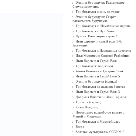
Элвин и бурундуки: Грандиозное
бурундуключение
Три богатыря и конь на троне
Элвин и бурундуки: Секрет
пасхального бурундука
Три богатыря и Шамаханская царица
Три богатыря и Пуп Земли
Лунтик. Возвращение домой
Иван царевич и серый волк 1-6.
Коллекция
Три богатыря и Наследница престола
Илья Муромец и Соловей Разбойник
Иван Царевич и Серый Волк
Три богатыря: Ход конем
Алеша Попович и Тугарин Змей
Иван Царевич и Серый Волк 5
Элвин и бурундуки (сериал)
Три богатыря на дальних берегах
Иван Царевич и Серый Волк 3
Добрыня Никитич и Змей Горыныч
Три кота (сериал)
Князь Владимир
Новогоднее волшебство вместе с
Машей и Медведем
Три богатыря и Морской царь
Вверх
Золотые мультфильмы СССР № 2