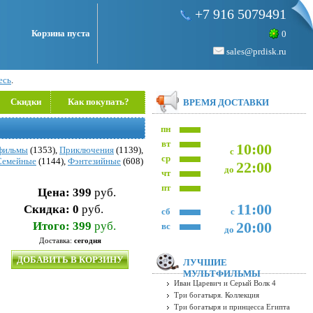
+7 916 5079491
Корзина пуста
0
sales@prdisk.ru
есь
.
Скидки
Как покупать?
ВРЕМЯ ДОСТАВКИ
D
пн
вт
10:00
фильмы
(1353),
Приключения
(1139),
с
ср
Семейные
(1144),
Фэнтезийные
(608)
22:00
до
чт
пт
Цена:
399
руб.
11:00
Скидка:
0
руб.
сб
с
20:00
Итого:
399
руб.
вс
до
Доставка:
сегодня
ДОБАВИТЬ В КОРЗИНУ
ЛУЧШИЕ
МУЛЬТФИЛЬМЫ
Иван Царевич и Серый Волк 4
Три богатыря. Коллекция
Три богатыря и принцесса Египта