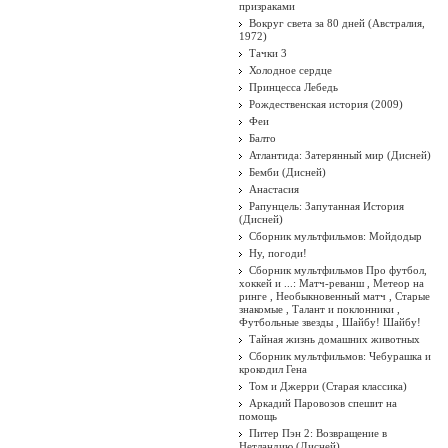
призраками
Вокруг света за 80 дней (Австралия,
1972)
Тачки 3
Холодное сердце
Принцесса Лебедь
Рождественская история (2009)
Феи
Балто
Атлантида: Затерянный мир (Дисней)
Бемби (Дисней)
Анастасия
Рапунцель: Запутанная История
(Дисней)
Сборник мультфильмов: Мойдодыр
Ну, погоди!
Сборник мультфильмов Про футбол,
хоккей и ...: Матч-реванш , Метеор на
ринге , Необыкновенный матч , Старые
знакомые , Талант и поклонники ,
Футбольные звезды , Шайбу! Шайбу!
Тайная жизнь домашних животных
Сборник мультфильмов: Чебурашка и
крокодил Гена
Том и Джерри (Старая классика)
Аркадий Паровозов спешит на
помощь
Питер Пэн 2: Возвращение в
Нетландию (Дисней)