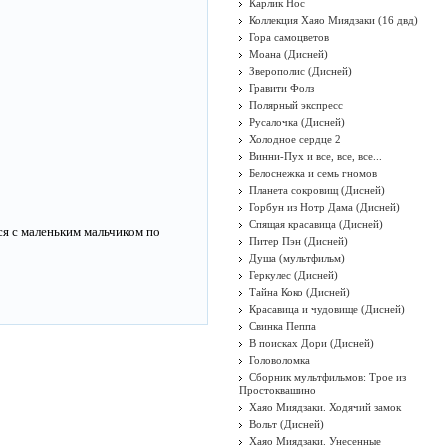
Карлик Нос
Коллекция Хаяо Миядзаки (16 двд)
Гора самоцветов
Моана (Дисней)
Зверополис (Дисней)
Гравити Фолз
Полярный экспресс
Русалочка (Дисней)
Холодное сердце 2
Винни-Пух и все, все, все...
Белоснежка и семь гномов
Планета сокровищ (Дисней)
Горбун из Нотр Дама (Дисней)
Спящая красавица (Дисней)
ся с маленьким мальчиком по
Питер Пэн (Дисней)
Душа (мультфильм)
Геркулес (Дисней)
Тайна Коко (Дисней)
Красавица и чудовище (Дисней)
Свинка Пеппа
В поисках Дори (Дисней)
Головоломка
Сборник мультфильмов: Трое из
Простоквашино
Хаяо Миядзаки. Ходячий замок
Вольт (Дисней)
Хаяо Миядзаки. Унесенные