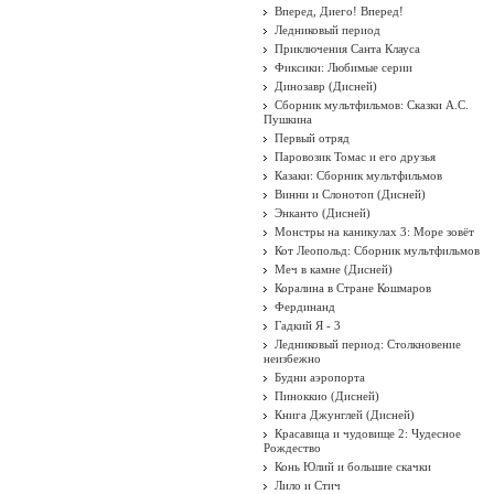
Вперед, Диего! Вперед!
Ледниковый период
Приключения Санта Клауса
Фиксики: Любимые серии
Динозавр (Дисней)
Сборник мультфильмов: Сказки А.С.
Пушкина
Первый отряд
Паровозик Томас и его друзья
Казаки: Сборник мультфильмов
Винни и Слонотоп (Дисней)
Энканто (Дисней)
Монстры на каникулах 3: Море зовёт
Кот Леопольд: Сборник мультфильмов
Меч в камне (Дисней)
Коралина в Стране Кошмаров
Фердинанд
Гадкий Я - 3
Ледниковый период: Столкновение
неизбежно
Будни аэропорта
Пиноккио (Дисней)
Книга Джунглей (Дисней)
Красавица и чудовище 2: Чудесное
Рождество
Конь Юлий и большие скачки
Лило и Стич