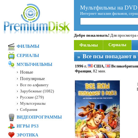
Мультфильмы на DVD 
Интернет магазин фильмов, сери
Добро пожаловать!
Для просмотра с
Фильмы
Сериалы
ФИЛЬМЫ
Все псы попадают в 
СЕРИАЛЫ
МУЛЬТФИЛЬМЫ
1996 г.
США,
Великобритан
Франция
, 82 мин.
Новые
Популярные
Все по алфавиту
Зарубежные (1082)
Русские (279)
Мультсериалы
Собрания
ВИДЕОПРОГРАММЫ
ИГРЫ PS3
ЭРОТИКА