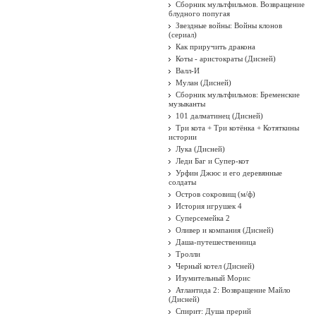
Сборник мультфильмов. Возвращение
блудного попугая
Звездные войны: Войны клонов
(сериал)
Как приручить дракона
Коты - аристократы (Дисней)
Валл-И
Мулан (Дисней)
Сборник мультфильмов: Бременские
музыканты
101 далматинец (Дисней)
Три кота + Три котёнка + Котяткины
истории
Лука (Дисней)
Леди Баг и Супер-кот
Урфин Джюс и его деревянные
солдаты
Остров сокровищ (м/ф)
История игрушек 4
Суперсемейка 2
Оливер и компания (Дисней)
Даша-путешественница
Тролли
Черный котел (Дисней)
Изумительный Морис
Атлантида 2: Возвращение Майло
(Дисней)
Спирит: Душа прерий