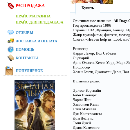
РАСПРОДАЖА
Купить
ПРАЙС МАГАЗИНА
Оригинальное название:
All Dogs 
ПРАЙС ДЛЯ ПРЕДЗАКАЗА
Год производства 1996
Страна США, Франция, Канада, Ир
ОТЗЫВЫ
Жанр мультфильм, фэнтези, мелод
Слоган «Heaven help us! Look who's 
ДОСТАВКА И ОПЛАТА
Режиссер
ПОМОЩЬ
Ларри Лекер, Пол Сабелла
КОНТАКТЫ
Сценарий
Арне Ольсен, Келли Уорд, Марк Янг,
Продюсер
ПОПУЛЯРНОЕ
Хелен Блитц, Джонатан Дерн, Пол С
В главных ролях
Эрнест Боргнайн
Биби Ньювирт
Чарли Шин
Хэмилтон Кэмп
Стив Мэккалл
Дэн Кастелланета
Дом ДеЛуис
Тони Джей
Джим Каммингс