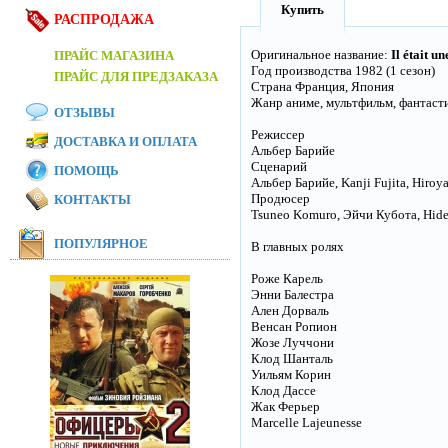
Купить
РАСПРОДАЖА
Оригинальное название:
Il était un
ПРАЙС МАГАЗИНА
Год производства 1982 (1 сезон)
ПРАЙС ДЛЯ ПРЕДЗАКАЗА
Страна Франция, Япония
Жанр аниме, мультфильм, фантаст
ОТЗЫВЫ
Режиссер
ДОСТАВКА И ОПЛАТА
Альбер Барийе
Сценарий
ПОМОЩЬ
Альбер Барийе, Kanji Fujita, Hiroyasu
Продюсер
КОНТАКТЫ
Tsuneo Komuro, Эйчи Кубота, Hide
ПОПУЛЯРНОЕ
В главных ролях
Роже Карель
Энни Балестра
Ален Дорваль
Венсан Ропион
Жозе Луччони
Клод Шанталь
Уильям Корин
Клод Дассе
Жак Ферьер
Marcelle Lajeunesse