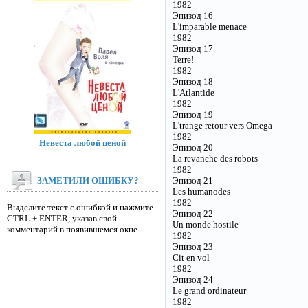
1982
Эпизод 16
L'imparable menace
1982
Эпизод 17
Terre!
1982
Эпизод 18
L'Atlantide
1982
Эпизод 19
L'trange retour vers Omega
1982
Невеста любой ценой
Эпизод 20
La revanche des robots
1982
ЗАМЕТИЛИ ОШИБКУ?
Эпизод 21
Les humanodes
1982
Выделите текст с ошибкой и нажмите
Эпизод 22
CTRL + ENTER, указав свой
Un monde hostile
комментарий в появившемся окне
1982
Эпизод 23
Cit en vol
1982
Эпизод 24
Le grand ordinateur
1982