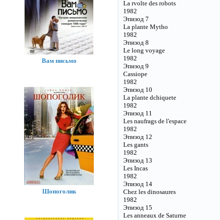
La rvolte des robots
1982
Эпизод 7
La plante Mytho
1982
Эпизод 8
Le long voyage
1982
Вам письмо
Эпизод 9
Cassiope
1982
Эпизод 10
La plante dchiquete
1982
Эпизод 11
Les naufrags de l'espace
1982
Эпизод 12
Les gants
1982
Эпизод 13
Les Incas
1982
Эпизод 14
Шопоголик
Chez les dinosaures
1982
Эпизод 15
Les anneaux de Saturne