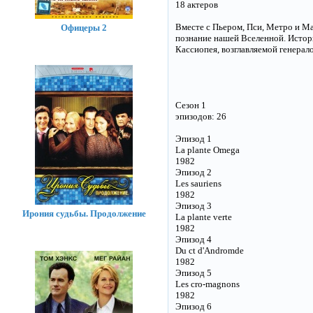
18 актеров
Вместе с Пьером, Пси, Метро и Ма
Офицеры 2
познание нашей Вселенной. Истор
Кассиопея, возглавляемой генерал
Сезон 1
эпизодов: 26
Эпизод 1
La plante Omega
1982
Эпизод 2
Les sauriens
1982
Эпизод 3
Ирония судьбы. Продолжение
La plante verte
1982
Эпизод 4
Du ct d'Andromde
1982
Эпизод 5
Les cro-magnons
1982
Эпизод 6