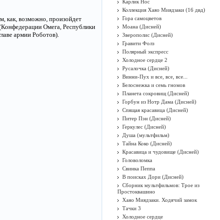
Карлик Нос
Коллекция Хаяо Миядзаки (16 двд)
м, как, возможно, произойдет
Гора самоцветов
 (Конфедерации Омега, Республики
Моана (Дисней)
лаве армии Роботов).
Зверополис (Дисней)
Гравити Фолз
Полярный экспресс
Холодное сердце 2
Русалочка (Дисней)
Винни-Пух и все, все, все...
Белоснежка и семь гномов
Планета сокровищ (Дисней)
Горбун из Нотр Дама (Дисней)
Спящая красавица (Дисней)
Питер Пэн (Дисней)
Геркулес (Дисней)
Душа (мультфильм)
Тайна Коко (Дисней)
Красавица и чудовище (Дисней)
Головоломка
Свинка Пеппа
В поисках Дори (Дисней)
Сборник мультфильмов: Трое из
Простоквашино
Хаяо Миядзаки. Ходячий замок
Тачки 3
Холодное сердце