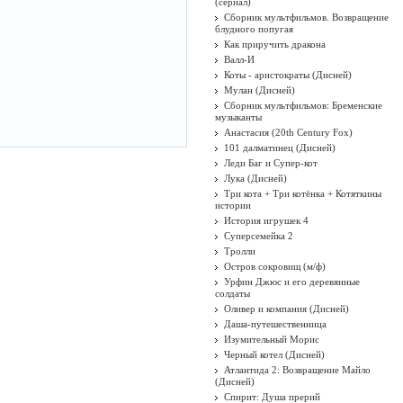
(сериал)
Сборник мультфильмов. Возвращение
блудного попугая
Как приручить дракона
Валл-И
Коты - аристократы (Дисней)
Мулан (Дисней)
Сборник мультфильмов: Бременские
музыканты
Анастасия (20th Century Fox)
101 далматинец (Дисней)
Леди Баг и Супер-кот
Лука (Дисней)
Три кота + Три котёнка + Котяткины
истории
История игрушек 4
Суперсемейка 2
Тролли
Остров сокровищ (м/ф)
Урфин Джюс и его деревянные
солдаты
Оливер и компания (Дисней)
Даша-путешественница
Изумительный Морис
Черный котел (Дисней)
Атлантида 2: Возвращение Майло
(Дисней)
Спирит: Душа прерий