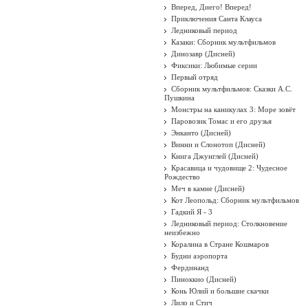
Вперед, Диего! Вперед!
Приключения Санта Клауса
Ледниковый период
Казаки: Сборник мультфильмов
Динозавр (Дисней)
Фиксики: Любимые серии
Первый отряд
Сборник мультфильмов: Сказки А.С.
Пушкина
Монстры на каникулах 3: Море зовёт
Паровозик Томас и его друзья
Энканто (Дисней)
Винни и Слонотоп (Дисней)
Книга Джунглей (Дисней)
Красавица и чудовище 2: Чудесное
Рождество
Меч в камне (Дисней)
Кот Леопольд: Сборник мультфильмов
Гадкий Я - 3
Ледниковый период: Столкновение
неизбежно
Коралина в Стране Кошмаров
Будни аэропорта
Фердинанд
Пиноккио (Дисней)
Конь Юлий и большие скачки
Лило и Стич