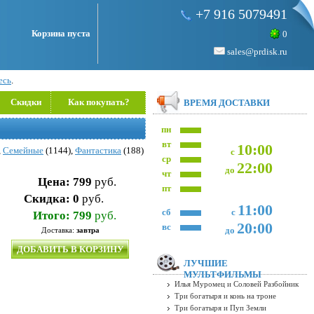
+7 916 5079491
Корзина пуста
0
sales@prdisk.ru
есь
.
Скидки
Как покупать?
ВРЕМЯ ДОСТАВКИ
пн
вт
10:00
,
Семейные
(1144),
Фантастика
(188)
с
ср
22:00
до
чт
Цена:
799
руб.
пт
Скидка:
0
руб.
11:00
сб
с
Итого:
799
руб.
20:00
вс
до
Доставка:
завтра
ДОБАВИТЬ В КОРЗИНУ
ЛУЧШИЕ
МУЛЬТФИЛЬМЫ
Илья Муромец и Соловей Разбойник
Три богатыря и конь на троне
Три богатыря и Пуп Земли