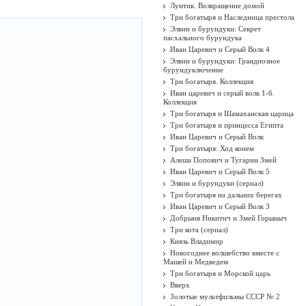
Лунтик. Возвращение домой
Три богатыря и Наследница престола
Элвин и бурундуки: Секрет
пасхального бурундука
Иван Царевич и Серый Волк 4
Элвин и бурундуки: Грандиозное
бурундуключение
Три богатыря. Коллекция
Иван царевич и серый волк 1-6.
Коллекция
Три богатыря и Шамаханская царица
Три богатыря и принцесса Египта
Иван Царевич и Серый Волк
Три богатыря: Ход конем
Алеша Попович и Тугарин Змей
Иван Царевич и Серый Волк 5
Элвин и бурундуки (сериал)
Три богатыря на дальних берегах
Иван Царевич и Серый Волк 3
Добрыня Никитич и Змей Горыныч
Три кота (сериал)
Князь Владимир
Новогоднее волшебство вместе с
Машей и Медведем
Три богатыря и Морской царь
Вверх
Золотые мультфильмы СССР № 2