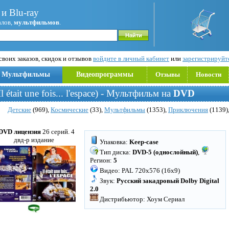
и Blu-ray
алов,
мультфильмов
.
воих заказов, скидок и отзывов
войдите в личный кабинет
или
зарегистрируйт
Мультфильмы
Видеопрограммы
Отзывы
Новости
Il était une fois... l'espace) - Мультфильм на
DVD
Детские
(969),
Космические
(33),
Мультфильмы
(1353),
Приключения
(1139)
 DVD лицензия
26 серий. 4
двд-р издание
Упаковка:
Keep-case
Тип диска:
DVD-5 (однослойный)
,
Регион:
5
Видео: PAL 720x576 (16x9)
Звук:
Русский закадровый Dolby Digital
2.0
Дистрибьютор: Хоум Сериал