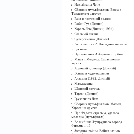
Незнайка на Луне
Сборник мультфильмов. Вовка в
Тридевятом царстве
Райя и последний дракон
Робин Гуд (Дисней)
Король Лев (Дисней, 1994)
Стальной гигант
Суперсемейка (Дисней)
Кот в сапогах 2: Последнее желание
Букашки
Приключения Алёнушки и Ерёмы
Маша и Медведь: Самая полная
версия
Хороший динозавр (Дисней)
Вспыш и чудо-машинки
Аладдин (1992, Дисней)
Малышарики
Щенячий патруль
Тарзан (Дисней)
Грузовичок Лева
Сборник мультфильмов: Малыш,
Карлсон и другие
Про Федота-стрельца, удалого
молодца (мультфильм)
Волшебник Изумрудного города.
Фильмы 1-10
Звездные войны: Войны клонов