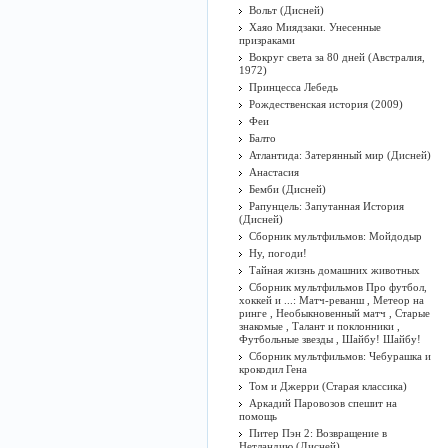
Вольт (Дисней)
Хаяо Миядзаки. Унесенные
призраками
Вокруг света за 80 дней (Австралия,
1972)
Принцесса Лебедь
Рождественская история (2009)
Феи
Балто
Атлантида: Затерянный мир (Дисней)
Анастасия
Бемби (Дисней)
Рапунцель: Запутанная История
(Дисней)
Сборник мультфильмов: Мойдодыр
Ну, погоди!
Тайная жизнь домашних животных
Сборник мультфильмов Про футбол,
хоккей и ...: Матч-реванш , Метеор на
ринге , Необыкновенный матч , Старые
знакомые , Талант и поклонники ,
Футбольные звезды , Шайбу! Шайбу!
Сборник мультфильмов: Чебурашка и
крокодил Гена
Том и Джерри (Старая классика)
Аркадий Паровозов спешит на
помощь
Питер Пэн 2: Возвращение в
Нетландию (Дисней)