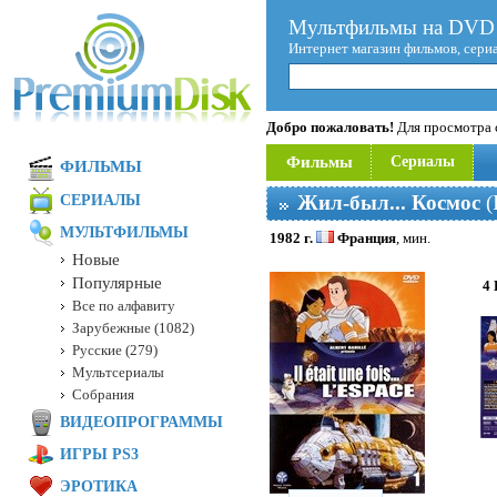
Мультфильмы на DVD 
Интернет магазин фильмов, сери
Добро пожаловать!
Для просмотра с
Фильмы
Сериалы
ФИЛЬМЫ
Жил-был... Космос
(
СЕРИАЛЫ
МУЛЬТФИЛЬМЫ
1982 г.
Франция
, мин.
Новые
Популярные
4
Все по алфавиту
Зарубежные (1082)
Русские (279)
Мультсериалы
Собрания
ВИДЕОПРОГРАММЫ
ИГРЫ PS3
ЭРОТИКА