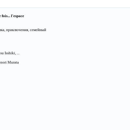
e fois... l'espace
ика, приключения, семейный
 Isshiki, ...
nori Murata