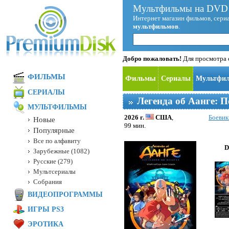
Мультфильмы на DVD 
Интернет магазин фильмов, сериа
мультфильмов
.
Добро пожаловать!
Для просмотра с
ФИЛЬМЫ
Фильмы
Сериалы
Мультфи
СЕРИАЛЫ
Легенда об Аанге: П
МУЛЬТФИЛЬМЫ
2026 г.
США
,
Боевик
Новые
99 мин.
Популярные
Все по алфавиту
D
Зарубежные (1082)
Русские (279)
Мультсериалы
Собрания
ВИДЕОПРОГРАММЫ
ИГРЫ PS3
ЭРОТИКА