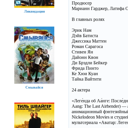
Продюсер
Марианн Гарджер, Латифа Оау
Ликвидация
В главных ролях
Эрик Нам
Дэйв Батиста
Джессика Маттен
Роман Сарагоса
Стивен Ян
Дайонн Квон
Ди Брэдли Бейкер
Фрида Пинто
Ке Хюи Куан
Тайка Вайтити
Смывайся
24 актера
«Леге́нда об Аа́нге: После́д
Aang: The Last Airbender)
анимационный фэнтезийный
Nickelodeon Movies и студие
мультсериала «Аватар: Леге