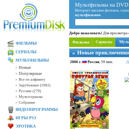
Мультфильмы на DVD 
Интернет магазин фильмов, сериа
мультфильмов
.
Добро пожаловать!
Для просмотра с
Фильмы
Сериалы
Мул
ФИЛЬМЫ
Новые приключения
СЕРИАЛЫ
МУЛЬТФИЛЬМЫ
2006 г.
Россия
, 59 мин.
Д
Новые
Популярные
Все по алфавиту
Зарубежные (1082)
Русские (279)
Мультсериалы
Собрания
ВИДЕОПРОГРАММЫ
ИГРЫ PS3
ЭРОТИКА