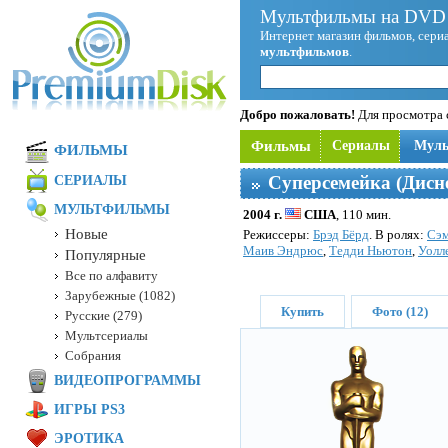
Мультфильмы на DVD 
Интернет магазин фильмов, сериа
мультфильмов
.
Добро пожаловать!
Для просмотра с
Фильмы
Сериалы
Мул
ФИЛЬМЫ
Суперсемейка (Дисн
СЕРИАЛЫ
МУЛЬТФИЛЬМЫ
2004 г.
США
, 110 мин.
Новые
Режисcеры:
Брэд Бёрд
. В ролях:
Сэм
Маив Эндрюс
,
Тедди Ньютон
,
Уолл
Популярные
Все по алфавиту
Зарубежные (1082)
Купить
Фото (12)
Русские (279)
Мультсериалы
Собрания
ВИДЕОПРОГРАММЫ
ИГРЫ PS3
ЭРОТИКА