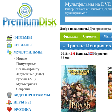
Мультфильмы на DVD 
Интернет магазин фильмов, сериа
мультфильмов
.
Добро пожаловать!
Для просмотра с
Фильмы
Сериалы
Мул
ФИЛЬМЫ
Тролль: История с 
СЕРИАЛЫ
МУЛЬТФИЛЬМЫ
2018 г.
Канада,
Норвегия
,
88 мин.
Новые
Популярные
DV
Все по алфавиту
Зарубежные (1082)
Русские (279)
Мультсериалы
Собрания
ВИДЕОПРОГРАММЫ
ИГРЫ PS3
ЭРОТИКА