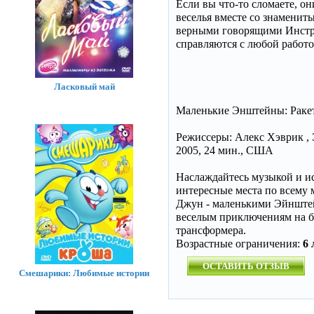
Если вы что-то сломаете, он
веселья вместе со знаменит
верными говорящими Инстру
справляются с любой работо
Ласковый май
Маленькие Энштейны: Ракет
Режиссеры: Алекс Хэврик ,
2005, 24 мин., США
Наслаждайтесь музыкой и ис
интересные места по всему 
Джун - маленькими Эйнштейн
веселым приключениям на бо
трансформера.
Возрастные ограничения:
6 
ОСТАВИТЬ ОТЗЫВ
Смешарики: Любимые истории