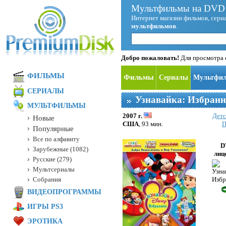
Мультфильмы на DVD 
Интернет магазин фильмов, сериа
мультфильмов
.
Добро пожаловать!
Для просмотра с
ФИЛЬМЫ
Фильмы
Сериалы
Мультфи
СЕРИАЛЫ
Узнавайка: Избранн
МУЛЬТФИЛЬМЫ
2007 г.
Детс
Новые
США
, 93 мин.
П
Популярные
Все по алфавиту
D
Зарубежные (1082)
лиц
Русские (279)
Мультсериалы
Собрания
ВИДЕОПРОГРАММЫ
ИГРЫ PS3
ЭРОТИКА