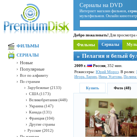
Сериалы на DVD
Интернет магазин фильмов,
сери
мультфильмов. Онлайн кинотеатр
Добро пожаловать!
Для просмотра с
Фильмы
Сериалы
Мул
ФИЛЬМЫ
Пелагия и белый бу
СЕРИАЛЫ
Новые
2009 г.
Россия
, 352 мин.
Популярные
Режисcеры:
Юрий Мороз
. В ролях:
Все по алфавиту
Игорь Ларин
,
Нина Усатова
,
Полина
По странам
Зарубежные (2133)
Купить
Фото (48)
США (1173)
Великобритания (448)
Украина (147)
Канада (131)
Франция (104)
Другие страны
Русские (2012)
По жанрам