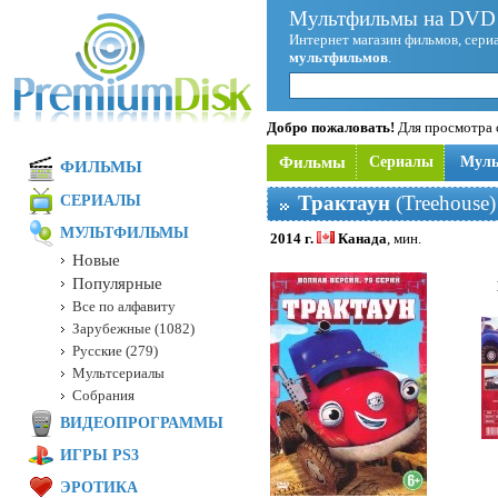
Мультфильмы на DVD 
Интернет магазин фильмов, сериа
мультфильмов
.
Добро пожаловать!
Для просмотра с
Фильмы
Сериалы
Мул
ФИЛЬМЫ
Трактаун
(Treehouse
СЕРИАЛЫ
МУЛЬТФИЛЬМЫ
2014 г.
Канада
, мин.
Новые
Популярные
Все по алфавиту
Зарубежные (1082)
Русские (279)
Мультсериалы
Собрания
ВИДЕОПРОГРАММЫ
ИГРЫ PS3
ЭРОТИКА